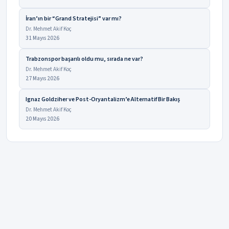
İran’ın bir “Grand Stratejisi” var mı?
Dr. Mehmet Akif Koç
31 Mayıs 2026
Trabzonspor başarılı oldu mu, sırada ne var?
Dr. Mehmet Akif Koç
27 Mayıs 2026
Ignaz Goldziher ve Post-Oryantalizm’e Alternatif Bir Bakış
Dr. Mehmet Akif Koç
20 Mayıs 2026
Bu sayfadaki verilerde eksiklik veya hata mı fark
Bildirin
ettiniz?