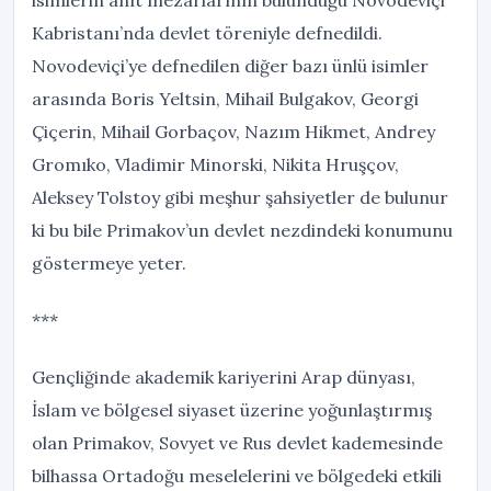
isimlerin anıt mezarlarının bulunduğu Novodeviçi
Kabristanı’nda devlet töreniyle defnedildi.
Novodeviçi’ye defnedilen diğer bazı ünlü isimler
arasında Boris Yeltsin, Mihail Bulgakov, Georgi
Çiçerin, Mihail Gorbaçov, Nazım Hikmet, Andrey
Gromıko, Vladimir Minorski, Nikita Hruşçov,
Aleksey Tolstoy gibi meşhur şahsiyetler de bulunur
ki bu bile Primakov’un devlet nezdindeki konumunu
göstermeye yeter.
***
Gençliğinde akademik kariyerini Arap dünyası,
İslam ve bölgesel siyaset üzerine yoğunlaştırmış
olan Primakov, Sovyet ve Rus devlet kademesinde
bilhassa Ortadoğu meselelerini ve bölgedeki etkili