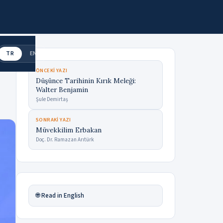
TR
EN
ÖNCEKI YAZI
Düşünce Tarihinin Kırık Meleği:
Walter Benjamin
Şule Demirtaş
SONRAKI YAZI
Müvekkilim Erbakan
Doç. Dr. Ramazan Arıtürk
🌐 Read in English