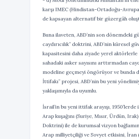
karşı IMEC (Hindistan-Ortadoğu-Avrupa E
de kapsayan alternatif bir güzergâh oluş
Buna ilaveten, ABD’nin son dönemdeki güv
caydırıcılık” doktrini, ABD’nin küresel g
kapasitesini daha ziyade yerel aktörlerle
sahadaki asker sayısını arttırmadan cayd
modeline geçmeyi öngörüyor ve bunda da y
İttifakı” projesi, ABD’nin bu yeni yönelim
yaklaşımıyla da uyumlu.
İsrail’in bu yeni ittifak arayışı, 1950’ler
Arap kuşağını (Suriye, Mısır, Ürdün, Irak)
Doktrini) ile de kurumsal vizyon bağlamın
Arap milliyetçiliği ve Sovyet etkisini, İr