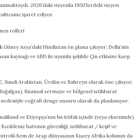
yanmaktaydı. 2026’daki vizyonla 1950’lerdeki vizyon
alitesine işaret ediyor.
nen rolleri
ak Güney Asya’daki Hindistan ön plana çıkıyor; Delhi’nin
insan kaynağı ve ABD ile uyumlu şekilde Çin etkisine karşı
, Suudi Arabistan, Ürdün ve Bahreyn olarak öne çıkıyor;
 doğalgaz), finansal sermaye ve bölgesel istihbarat
ı nedeniyle coğrafi denge unsuru olarak da planlanıyor.
omaliland ve Etiyopya’nın bu ittifak içinde (veya ekseninde)
ızıldeniz hattının güvenliği, istihbarat / keşif ve
kontrolü hem de Arap dünyasının Kuzey Afrika kolunun da