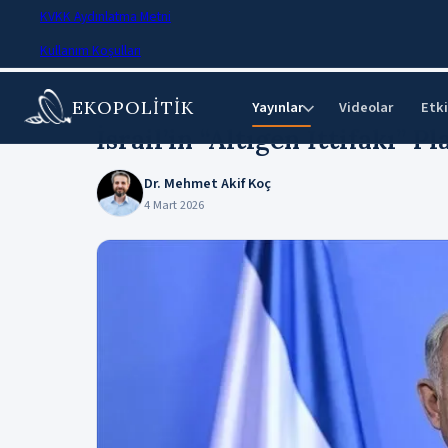
KVKK Aydınlatma Metni
Kullanım Koşulları
EKOPOLİTİK
Ana Sayfa
›
Makaleler
Yayınlar
Videolar
Etki
⌄
İsrail’in “Altıgen İttifakı” 
Dr. Mehmet Akif Koç
4 Mart 2026