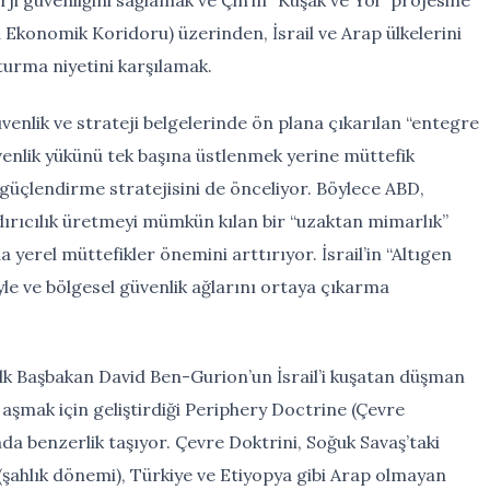
konomik Koridoru) üzerinden, İsrail ve Arap ülkelerini
turma niyetini karşılamak.
enlik ve strateji belgelerinde ön plana çıkarılan “entegre
üvenlik yükünü tek başına üstlenmek yerine müttefik
 güçlendirme stratejisini de önceliyor. Böylece ABD,
ırıcılık üretmeyi mümkün kılan bir “uzaktan mimarlık”
erel müttefikler önemini arttırıyor. İsrail’in “Altıgen
iyle ve bölgesel güvenlik ağlarını ortaya çıkarma
de ilk Başbakan David Ben-Gurion’un İsrail’i kuşatan düşman
 aşmak için geliştirdiği Periphery Doctrine (Çevre
da benzerlik taşıyor. Çevre Doktrini, Soğuk Savaş’taki
an (şahlık dönemi), Türkiye ve Etiyopya gibi Arap olmayan