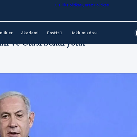
Gizlilik Politikası
Çerez Politikası
nlikler
Akademi
Enstitü
Hakkımızda
⌄
Planı ve Olası Senaryolar