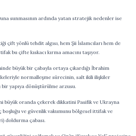
oyuna sunmasının ardında yatan stratejik nedenler ise
tiği çift yönlü tehdit algısı, hem Şii İslamcıları hem de
ttifak bu çifte kıskacı kırma amacını taşıyor.
minde büyük bir çabayla ortaya çıkardığı İbrahim
eleriyle normalleşme sürecinin, salt ikili ilişkiler
cı bir yapıya dönüştürülme arzusu.
ni büyük oranda çekerek dikkatini Pasifik ve Ukrayna
 boşluğu ve güvenlik vakumunu bölgesel ittifak ve
eri) doldurma çabası.
ji güvenliğini sağlamak ve Çin’in “Kuşak ve Yol” projesine