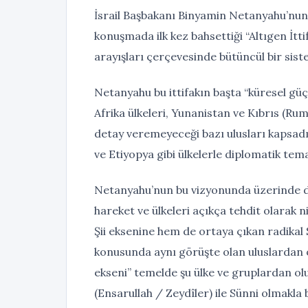
İsrail Başbakanı Binyamin Netanyahu’nun 
konuşmada ilk kez bahsettiği “Altıgen İtti
arayışları çerçevesinde bütüncül bir si
Netanyahu bu ittifakın başta “küresel güç
Afrika ülkeleri, Yunanistan ve Kıbrıs (R
detay veremeyeceği bazı ulusları kapsadı
ve Etiyopya gibi ülkelerle diplomatik tem
Netanyahu’nun bu vizyonunda üzerinde dur
hareket ve ülkeleri açıkça tehdit olarak 
Şii eksenine hem de ortaya çıkan radikal 
konusunda aynı görüşte olan uluslardan ol
ekseni” temelde şu ülke ve gruplardan olu
(Ensarullah / Zeydîler) ile Sünni olmakla