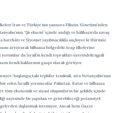
keleri İran ve Türkiye’nin yanısıra Filistin Yönetimi’nden
tanyahu’nun “Şii ekseni” içinde andığı ve hâlihazırda savaş
ma harekâtı ve Siyonist yayılmacılıkla suçluyor ki Hürmüz
ını arttırarak bilhassa bölgedeki Arap ülkelerine
lk yorumlar da İsrail’in kendi toprakları üzerindeki işgali
sını kendi haklarının gaspı olarak görüyor.
ruyor; başlangıçtaki tepkiler temkinli, zira Netanyahu’nun
efsir eden İsrailli yorumcular Pakistan, Katar ve bilhassa
er tüm ekonomik ve siyasi oluşumların bir şekilde içinde
liği sayesinde bu yapıdan ve getirebileceği potansiyel
ngelerden dışlanmak istemiyor. Ancak hem Gazze