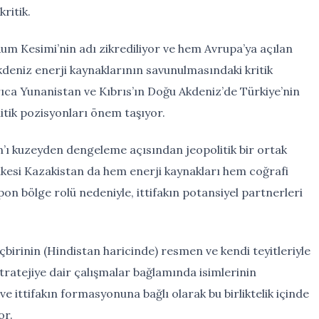
ritik.
um Kesimi’nin adı zikrediliyor ve hem Avrupa’ya açılan
deniz enerji kaynaklarının savunulmasındaki kritik
yrıca Yunanistan ve Kıbrıs’ın Doğu Akdeniz’de Türkiye’nin
itik pozisyonları önem taşıyor.
 İran’ı kuzeyden dengeleme açısından jeopolitik bir ortak
lkesi Kazakistan da hem enerji kaynakları hem coğrafi
on bölge rolü nedeniyle, ittifakın potansiyel partnerleri
çbirinin (Hindistan haricinde) resmen ve kendi teyitleriyle
stratejiye dair çalışmalar bağlamında isimlerinin
 ve ittifakın formasyonuna bağlı olarak bu birliktelik içinde
or.