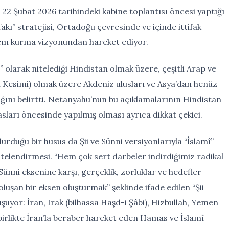
22 Şubat 2026 tarihindeki kabine toplantısı öncesi yaptığı
fakı” stratejisi, Ortadoğu çevresinde ve içinde ittifak
stem kurma vizyonundan hareket ediyor.
” olarak nitelediği Hindistan olmak üzere, çeşitli Arap ve
um Kesimi) olmak üzere Akdeniz ulusları ve Asya’dan henüz
ğını belirtti. Netanyahu’nun bu açıklamalarının Hindistan
asları öncesinde yapılmış olması ayrıca dikkat çekici.
duğu bir husus da Şii ve Sünni versiyonlarıyla “İslamî”
nitelendirmesi. “Hem çok sert darbeler indirdiğimiz radikal
Sünni eksenine karşı, gerçeklik, zorluklar ve hedefler
uşan bir eksen oluşturmak” şeklinde ifade edilen “Şii
şuyor: İran, Irak (bilhassa Haşd-i Şâbi), Hizbullah, Yemen
 birlikte İran’la beraber hareket eden Hamas ve İslamî