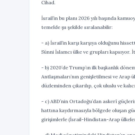
Cihad.
İsrail’in bu planı 2026 yılı başında kamu
temelde şu şekilde sıralanabilir:
- a) İsrail’in karşı karşıya olduğunu hisset
Sünni İslamcı ülke ve grupları kapsıyor. İ
- b) 2020’de Trump’ın ilk başkanlık döne
Antlaşmaları’nın genişletilmesi ve Arap ülk
düzleminden çıkarılıp, çok uluslu ve kalı
- c) ABD’nin Ortadoğu’dan askerî güçleri
hattına kaydırmasıyla bölgede oluşan güç
girişimlerle (İsrail-Hindistan-Arap ülkel
- d) Modi yönetimindeki Hindistan’ın ener