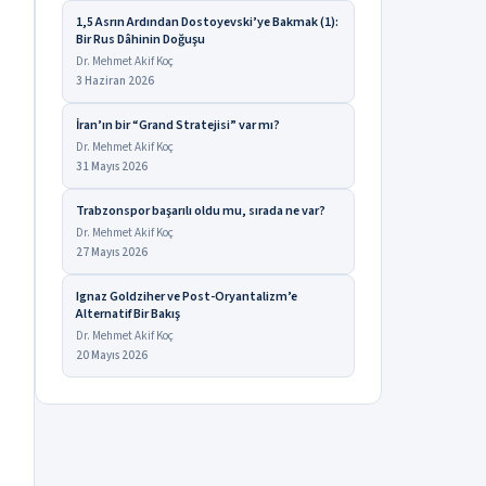
1,5 Asrın Ardından Dostoyevski’ye Bakmak (1):
Bir Rus Dâhinin Doğuşu
Dr. Mehmet Akif Koç
3 Haziran 2026
İran’ın bir “Grand Stratejisi” var mı?
Dr. Mehmet Akif Koç
31 Mayıs 2026
Trabzonspor başarılı oldu mu, sırada ne var?
Dr. Mehmet Akif Koç
27 Mayıs 2026
Ignaz Goldziher ve Post-Oryantalizm’e
Alternatif Bir Bakış
Dr. Mehmet Akif Koç
20 Mayıs 2026