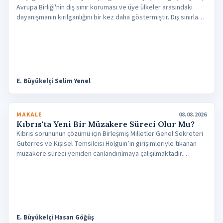
Avrupa Birliği'nin dış sınır koruması ve üye ülkeler arasındaki
dayanışmanın kırılganlığını bir kez daha göstermiştir. Dış sınırların
korunmasının ortak bir sorumluluk olmasına rağmen kriz
anlarında üye devletlerin ulusal çıkar hesaplarıyla hareket
etmesi, sınır ülkelerini yalnızlık hissiyle baş başa bırakmaktadır.
Krizlerin bütün üyeleri aynı ölçüde etkilemediği durumlarda
otomatik olarak ortaya çıkmayan bu dayanışma eksikliği, Avrupa
bütünleşmesinin en önemli dayanaklarından birini
E. Büyükelçi Selim Yenel
zayıflatmaktadır.
MAKALE
08.08.2026
Kıbrıs'ta Yeni Bir Müzakere Süreci Olur Mu?
Kıbrıs sorununun çözümü için Birleşmiş Milletler Genel Sekreteri
Guterres ve Kişisel Temsilcisi Holguin’in girişimleriyle tıkanan
müzakere süreci yeniden canlandırılmaya çalışılmaktadır.
Guterres'in Ada’ya gerçekleştirdiği ziyaret ve KKTC
Cumhurbaşkanı Tufan Erhürman ile yaptığı görüşmeye rağmen,
taraflar arasında çözüm için henüz ortak bir zemin
sağlanamamıştır. Cumhurbaşkanı Erhürman müzakerelere
dönmek için belli ön koşullar sunarak Rum tarafının uzlaşmazlığını
ortaya koymayı hedeflerken, yıl sonuna kadar müzakerelerin
E. Büyükelçi Hasan Göğüş