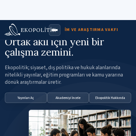
EKOPOLİTİK
EKOPOLITIK KÜLTÜR, EĞITIM VE ARAŞTIRMA VAKFI
Ortak akıl için yeni bir
çalışma zemini.
Ekopolitik; siyaset, dış politika ve hukuk alanlarında
nitelikli yayınlar, eğitim programları ve kamu yararına
dönük araştırmalar üretir.
Yayınları Aç
Akademiyi İncele
Ekopolitik Hakkında