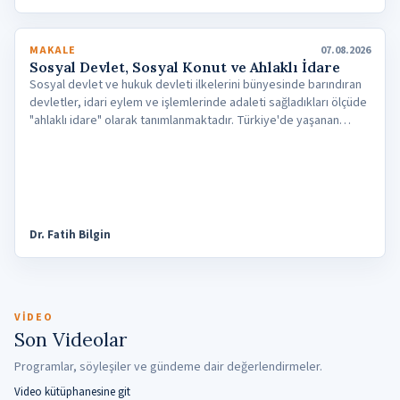
tekrar başlama ihtimali şüpheli görülmektedir.
MAKALE
07.08.2026
Sosyal Devlet, Sosyal Konut ve Ahlaklı İdare
Sosyal devlet ve hukuk devleti ilkelerini bünyesinde barındıran
devletler, idari eylem ve işlemlerinde adaleti sağladıkları ölçüde
"ahlaklı idare" olarak tanımlanmaktadır. Türkiye'de yaşanan
ekonomik sıkıntılar ve yükselen enflasyon, özellikle
büyükşehirlerde barınma sorununu derinleştirmiş ve bu
kapsamda üç yıl süreli "kiralık sosyal konut projesi" gündeme
gelmiştir. Ancak devletin özel hukukta vatandaşlar için
öngördüğü kira koruma rejimini kendi taraf olduğu sosyal
konutlarda üç yılla sınırlandırması; eşitlik, hukuk devleti ve ahlaklı
Dr. Fatih Bilgin
idare ilkeleri bakımından tartışmaya açıktır.
VIDEO
Son Videolar
Programlar, söyleşiler ve gündeme dair değerlendirmeler.
Video kütüphanesine git