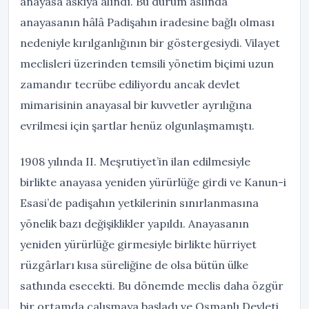
anayasa askıya alındı. Bu durum aslında
anayasanın hâlâ Padişahın iradesine bağlı olması
nedeniyle kırılganlığının bir göstergesiydi. Vilayet
meclisleri üzerinden temsili yönetim biçimi uzun
zamandır tecrübe ediliyordu ancak devlet
mimarisinin anayasal bir kuvvetler ayrılığına
evrilmesi için şartlar henüz olgunlaşmamıştı.
1908 yılında II. Meşrutiyet’in ilan edilmesiyle
birlikte anayasa yeniden yürürlüğe girdi ve Kanun-i
Esasi’de padişahın yetkilerinin sınırlanmasına
yönelik bazı değişiklikler yapıldı. Anayasanın
yeniden yürürlüğe girmesiyle birlikte hürriyet
rüzgârları kısa süreliğine de olsa bütün ülke
sathında esecekti. Bu dönemde meclis daha özgür
bir ortamda çalışmaya başladı ve Osmanlı Devleti,