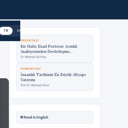
TR
EN
ÖNCEKI YAZI
Bir Hafız Esad Portresi: Azınlık
Asabiyesinden Devletleşme
Tecrübesine
Dr. Mehmet Akif Koç
SONRAKI YAZI
İnsanlık Tarihinin En Büyük Altyapı
Yatırımı
Prof. Dr. Mehmet Altan
🌐 Read in English