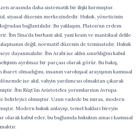
 düzen arasında daha sistematik bir ilişki kurmuştur.
kıl, siyasal düzenin merkezindedir. Hukuk, yöneticinin
 doğrudan bağlantılıdır. Bu yaklaşım, Platon’un erdem
rir. İbn Sina’da burhani akıl, yani kesin ve mantıksal delile
 ulaşmanın değil, normatif düzenin de teminatıdır. Hukuk
eye dayanmalıdır. İbn Arabi ise aklın sınırlılığını kabul
elişinin ayrılmaz bir parçası olarak görür. Bu bakış,
ibaret olmadığını, insanın varoluşsal arayışının kamusal
önemde ise akıl, vahyin yardımcısı olmaktan çıkarak
iştir. İbn Rüşt’ün Aristoteles yorumlarının Avrupa
de belirleyici olmuştur. Uzun vadede bu miras, modern
ıştır. Modern hukuk anlayışı, temel hakları bireyin
ar olarak kabul eder, bu bağlamda hukukun amacı kamusal
maktır.