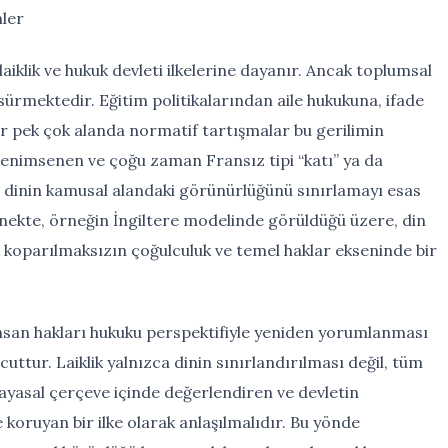
ler
aiklik ve hukuk devleti ilkelerine dayanır. Ancak toplumsal
sürmektedir. Eğitim politikalarından aile hukukuna, ifade
 pek çok alanda normatif tartışmalar bu gerilimin
a benimsenen ve çoğu zaman Fransız tipi “katı” ya da
ım, dinin kamusal alandaki görünürlüğünü sınırlamayı esas
enekte, örneğin İngiltere modelinde görüldüğü üzere, din
 koparılmaksızın çoğulculuk ve temel haklar ekseninde bir
insan hakları hukuku perspektifiyle yeniden yorumlanması
ttur. Laiklik yalnızca dinin sınırlandırılması değil, tüm
ayasal çerçeve içinde değerlendiren ve devletin
e koruyan bir ilke olarak anlaşılmalıdır. Bu yönde