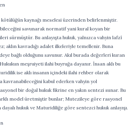
zen
 kötülüğün kaynağı meselesi üzerinden belirlenmiştir.
inebileceğini savunarak normatif yani kural koyan bir
eri sürmüştür. Bu anlayışta hukuk, yalnızca vahyin lafzî
 aklın kavradığı adalet ilkeleriyle temellenir. Buna
 iradeye bağlı olduğunu savunur. Akıl burada değerleri kuran
. Hukukun meşruiyeti ilahi buyruğa dayanır. İnsan aklı bu
dilik ise aklı insanın içindeki ilahi rehber olarak
la kavranabileceğini kabul ederken vahyin yol
rasyonel bir doğal hukuk fikrine en yakın sentezi sunar. Bu
arklı model üretmiştir bunlar; Mutezileye göre rasyonel
ğa dayalı hukuk ve Maturidiliğe göre sentezci hukuk anlayışı.
en