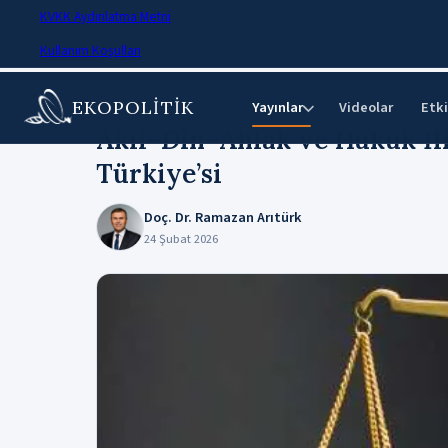
KVKK Aydınlatma Metni
Kullanım Koşulları
EKOPOLİTİK
Ana Sayfa
›
Makaleler
Yayınlar
Videolar
Etki
⌄
Akıl–Din–Ahlak ve Hukuk İli
Türkiye’si
Doç. Dr. Ramazan Arıtürk
24 Şubat 2026