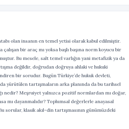
abı olan insanın en temel yetisi olarak kabul edilmiştir.
ya çalışan bir araç mı yoksa başlı başına norm koyucu bir
ştur. Bu mesele, salt temel varlığın yani metafizik ya da
artışma değildir, doğrudan doğruya ahlaki ve hukuki
ndiren bir sorudur. Bugün Türkiye’de hukuk devleti,
a yürütülen tartışmaların arka planında da bu tarihsel
nağı nedir? Meşruiyet yalnızca pozitif normlardan mı doğar,
eransa mı dayanmalıdır? Toplumsal değerlerle anayasal
r? Bu sorular, klasik akıl–din tartışmasının günümüzdeki