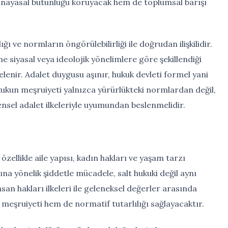
m anayasal bütünlüğü koruyacak hem de toplumsal barışı
ı ve normların öngörülebilirliği ile doğrudan ilişkilidir.
 siyasal veya ideolojik yönelimlere göre şekillendiği
enir. Adalet duygusu aşınır, hukuk devleti formel yani
ukukun meşruiyeti yalnızca yürürlükteki normlardan değil,
sel adalet ilkeleriyle uyumundan beslenmelidir.
 özellikle aile yapısı, kadın hakları ve yaşam tarzı
na yönelik şiddetle mücadele, salt hukuki değil aynı
san hakları ilkeleri ile geleneksel değerler arasında
l meşruiyeti hem de normatif tutarlılığı sağlayacaktır.