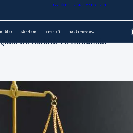
Gizlilik Politikası
Çerez Politikası
nlikler
Akademi
Enstitü
Hakkımızda
⌄
şkisi ile Laiklik ve Günümüz