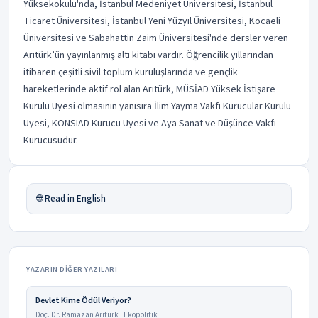
Yüksekokulu'nda, İstanbul Medeniyet Üniversitesi, İstanbul
Ticaret Üniversitesi, İstanbul Yeni Yüzyıl Üniversitesi, Kocaeli
Üniversitesi ve Sabahattin Zaim Üniversitesi'nde dersler veren
Arıtürk’ün yayınlanmış altı kitabı vardır. Öğrencilik yıllarından
itibaren çeşitli sivil toplum kuruluşlarında ve gençlik
hareketlerinde aktif rol alan Arıtürk, MÜSİAD Yüksek İstişare
Kurulu Üyesi olmasının yanısıra İlim Yayma Vakfı Kurucular Kurulu
Üyesi, KONSIAD Kurucu Üyesi ve Aya Sanat ve Düşünce Vakfı
Kurucusudur.
🌐 Read in English
YAZARIN DIĞER YAZILARI
Devlet Kime Ödül Veriyor?
Doç. Dr. Ramazan Arıtürk · Ekopolitik