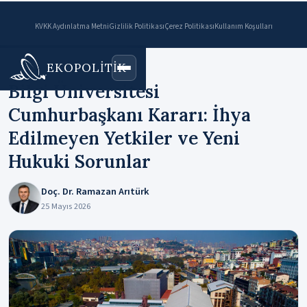
KVKK Aydınlatma Metni
Gizlilik Politikası
Çerez Politikası
Kullanım Koşulları
EKOPOLİTİK
Ana Sayfa
›
Makaleler
Bilgi Üniversitesi
Cumhurbaşkanı Kararı: İhya
Edilmeyen Yetkiler ve Yeni
Hukuki Sorunlar
Doç. Dr. Ramazan Arıtürk
25 Mayıs 2026