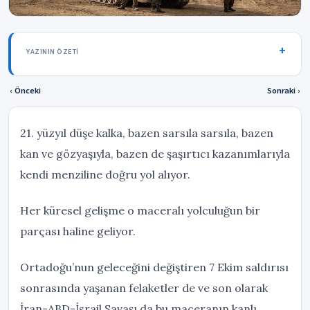
YAZININ ÖZETI
‹ Önceki
Sonraki ›
21. yüzyıl düşe kalka, bazen sarsıla sarsıla, bazen
kan ve gözyaşıyla, bazen de şaşırtıcı kazanımlarıyla
kendi menziline doğru yol alıyor.
Her küresel gelişme o maceralı yolculuğun bir
parçası haline geliyor.
Ortadoğu’nun geleceğini değiştiren 7 Ekim saldırısı
sonrasında yaşanan felaketler de ve son olarak
İran-ABD-İsrail Savaşı da bu maceranın kanlı