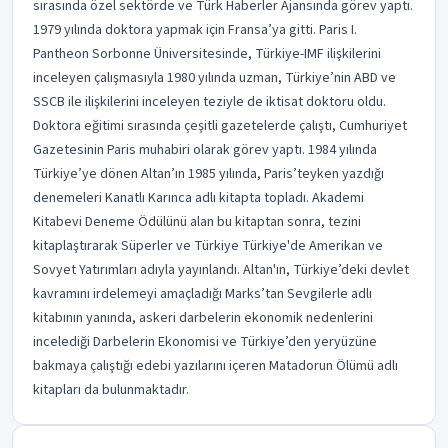
sırasında özel sektörde ve Türk Haberler Ajansında görev yaptı.
1979 yılında doktora yapmak için Fransa’ya gitti. Paris I.
Pantheon Sorbonne Üniversitesinde, Türkiye-IMF ilişkilerini
inceleyen çalışmasıyla 1980 yılında uzman, Türkiye’nin ABD ve
SSCB ile ilişkilerini inceleyen teziyle de iktisat doktoru oldu.
Doktora eğitimi sırasında çeşitli gazetelerde çalıştı, Cumhuriyet
Gazetesinin Paris muhabiri olarak görev yaptı. 1984 yılında
Türkiye’ye dönen Altan’ın 1985 yılında, Paris’teyken yazdığı
denemeleri Kanatlı Karınca adlı kitapta topladı. Akademi
Kitabevi Deneme Ödülünü alan bu kitaptan sonra, tezini
kitaplaştırarak Süperler ve Türkiye Türkiye'de Amerikan ve
Sovyet Yatırımları adıyla yayınlandı. Altan'ın, Türkiye’deki devlet
kavramını irdelemeyi amaçladığı Marks’tan Sevgilerle adlı
kitabının yanında, askeri darbelerin ekonomik nedenlerini
incelediği Darbelerin Ekonomisi ve Türkiye’den yeryüzüne
bakmaya çalıştığı edebi yazılarını içeren Matadorun Ölümü adlı
kitapları da bulunmaktadır.