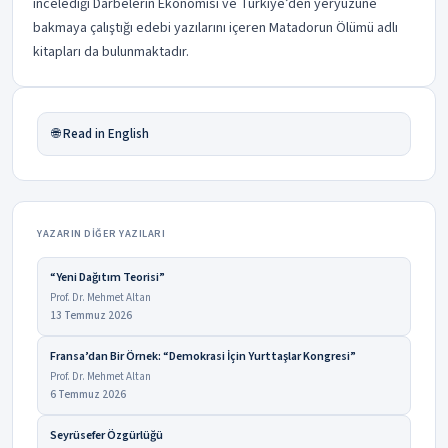
incelediği Darbelerin Ekonomisi ve Türkiye’den yeryüzüne
bakmaya çalıştığı edebi yazılarını içeren Matadorun Ölümü adlı
kitapları da bulunmaktadır.
🌐 Read in English
YAZARIN DIĞER YAZILARI
“Yeni Dağıtım Teorisi”
Prof. Dr. Mehmet Altan
13 Temmuz 2026
Fransa’dan Bir Örnek: “Demokrasi İçin Yurttaşlar Kongresi”
Prof. Dr. Mehmet Altan
6 Temmuz 2026
Seyrüsefer Özgürlüğü