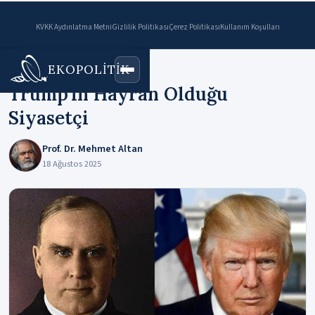
KVKK Aydınlatma Metni
Gizlilik Politikası
Çerez Politikası
Kullanım Koşulları
EKOPOLİTİK
Ana Sayfa
›
Makaleler
Trump’ın Hayran Olduğu
Siyasetçi
Prof. Dr. Mehmet Altan
18 Ağustos 2025