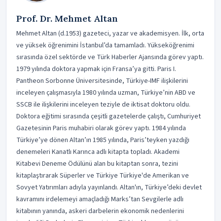
Prof. Dr. Mehmet Altan
Mehmet Altan (d.1953) gazeteci, yazar ve akademisyen. İlk, orta
ve yüksek öğrenimini İstanbul’da tamamladı. Yükseköğrenimi
sırasında özel sektörde ve Türk Haberler Ajansında görev yaptı.
1979 yılında doktora yapmak için Fransa’ya gitti. Paris I.
Pantheon Sorbonne Üniversitesinde, Türkiye-IMF ilişkilerini
inceleyen çalışmasıyla 1980 yılında uzman, Türkiye’nin ABD ve
SSCB ile ilişkilerini inceleyen teziyle de iktisat doktoru oldu.
Doktora eğitimi sırasında çeşitli gazetelerde çalıştı, Cumhuriyet
Gazetesinin Paris muhabiri olarak görev yaptı. 1984 yılında
Türkiye’ye dönen Altan’ın 1985 yılında, Paris’teyken yazdığı
denemeleri Kanatlı Karınca adlı kitapta topladı. Akademi
Kitabevi Deneme Ödülünü alan bu kitaptan sonra, tezini
kitaplaştırarak Süperler ve Türkiye Türkiye'de Amerikan ve
Sovyet Yatırımları adıyla yayınlandı. Altan'ın, Türkiye’deki devlet
kavramını irdelemeyi amaçladığı Marks’tan Sevgilerle adlı
kitabının yanında, askeri darbelerin ekonomik nedenlerini