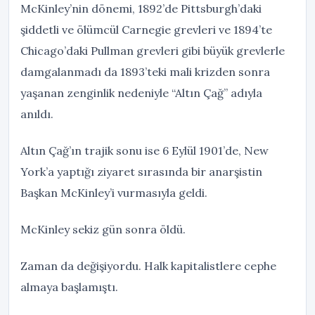
McKinley’nin dönemi, 1892’de Pittsburgh’daki
şiddetli ve ölümcül Carnegie grevleri ve 1894’te
Chicago’daki Pullman grevleri gibi büyük grevlerle
damgalanmadı da 1893’teki mali krizden sonra
yaşanan zenginlik nedeniyle “Altın Çağ” adıyla
anıldı.
Altın Çağ’ın trajik sonu ise 6 Eylül 1901’de, New
York’a yaptığı ziyaret sırasında bir anarşistin
Başkan McKinley’i vurmasıyla geldi.
McKinley sekiz gün sonra öldü.
Zaman da değişiyordu. Halk kapitalistlere cephe
almaya başlamıştı.