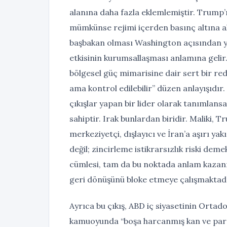
alanına daha fazla eklemlemiştir. Trump’
mümkünse rejimi içerden basınç altına alm
başbakan olması Washington açısından yal
etkisinin kurumsallaşması anlamına gelir. 
bölgesel güç mimarisine dair sert bir red 
ama kontrol edilebilir” düzen anlayışıdı
çıkışlar yapan bir lider olarak tanımlansa
sahiptir. Irak bunlardan biridir. Maliki, 
merkeziyetçi, dışlayıcı ve İran’a aşırı ya
değil; zincirleme istikrarsızlık riski de
cümlesi, tam da bu noktada anlam kazanı
geri dönüşünü bloke etmeye çalışmaktadı
Ayrıca bu çıkış, ABD iç siyasetinin Ortado
kamuoyunda “boşa harcanmış kan ve para”n