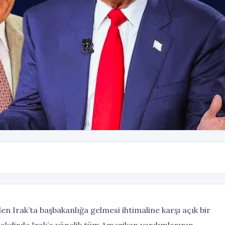
en Irak’ta başbakanlığa gelmesi ihtimaline karşı açık bir
 takdirde Irak’a yönelik tüm Amerikan yardımlarının