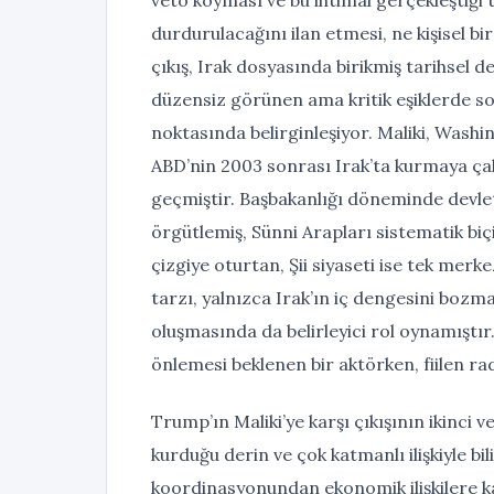
durdurulacağını ilan etmesi, ne kişisel bir
çıkış, Irak dosyasında birikmiş tarihsel 
düzensiz görünen ama kritik eşiklerde son
noktasında belirginleşiyor. Maliki, Washin
ABD’nin 2003 sonrası Irak’ta kurmaya çalı
geçmiştir. Başbakanlığı döneminde devle
örgütlemiş, Sünni Arapları sistematik biçim
çizgiye oturtan, Şii siyaseti ise tek merk
tarzı, yalnızca Irak’ın iç dengesini bozm
oluşmasında da belirleyici rol oynamıştır
önlemesi beklenen bir aktörken, fiilen rad
Trump’ın Maliki’ye karşı çıkışının ikinci v
kurduğu derin ve çok katmanlı ilişkiyle bil
koordinasyonundan ekonomik ilişkilere kad