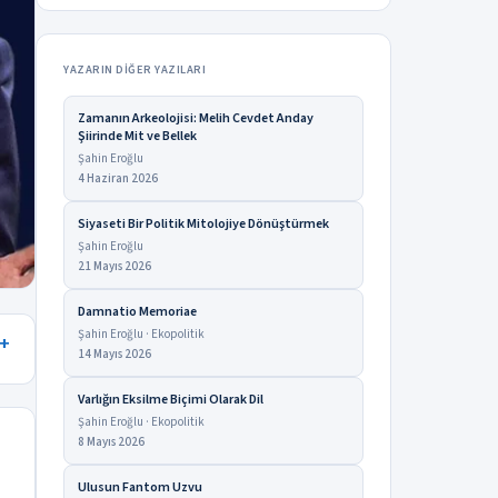
YAZARIN DIĞER YAZILARI
Zamanın Arkeolojisi: Melih Cevdet Anday
Şiirinde Mit ve Bellek
Şahin Eroğlu
4 Haziran 2026
Siyaseti Bir Politik Mitolojiye Dönüştürmek
Şahin Eroğlu
21 Mayıs 2026
Damnatio Memoriae
Şahin Eroğlu · Ekopolitik
14 Mayıs 2026
Varlığın Eksilme Biçimi Olarak Dil
Şahin Eroğlu · Ekopolitik
8 Mayıs 2026
Ulusun Fantom Uzvu