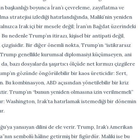
ın başkanlığı boyunca İran’ı çevreleme, zayıflatma ve
a stratejisi izlediği hatırlandığında, Maliki’nin yeniden
nızca Irak içi bir mesele değil; İran’ın Bağdat üzerindeki
Bu nedenle Trump’ın itirazı, kişisel bir antipati değil,
çizgisidir. Bir diğer önemli nokta, Trump’ın “istikrarsız
r. Trump genellikle kurumsal diplomasiyi küçümseyen, ani
 da, bazı dosyalarda şaşırtıcı ölçüde net kırmızı çizgilere
Trump’ın gözünde öngörülebilir bir kaos üreticidir: Sert,
kın. Bu kombinasyon, ABD açısından yönetilebilir bir kriz
mektir. Trump’ın “bunun yeniden olmasına izin verilmemeli”
r: Washington, Irak’ta hatırlamak istemediği bir dönemin
r.
ğu’ya yansıyan dilini de ele verir. Trump, Irak’ı Amerikan
ın sembolü hâline getirmiş bir figürdür. Maliki ise bu