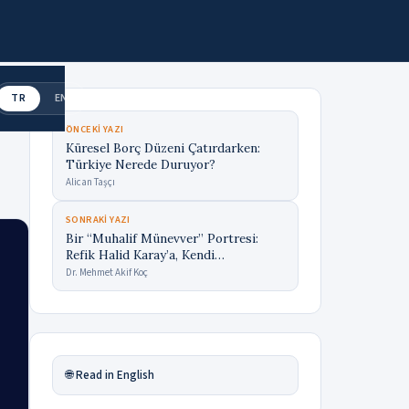
TR
EN
ÖNCEKI YAZI
Küresel Borç Düzeni Çatırdarken:
Türkiye Nerede Duruyor?
Alican Taşçı
SONRAKI YAZI
Bir “Muhalif Münevver” Portresi:
Refik Halid Karay’a, Kendi
Hatıratından Bakmak
Dr. Mehmet Akif Koç
🌐 Read in English