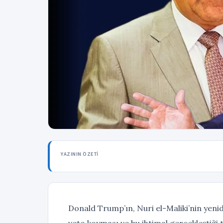
YAZININ ÖZETI
Donald Trump’ın, Nuri el-Maliki’nin yenid
veto koyması ve bu ihtimal gerçekleştiği