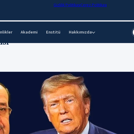
Gizlilik Politikası
Çerez Politikası
nlikler
Akademi
Enstitü
Hakkımızda
⌄
ası