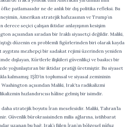
 öfke patlamasıdır ne de anlık bir dış politika refleksi. Bu
deneyimin, Amerikan stratejik hafızasının ve Trump’ın
 derece seçici çalışan iktidar anlayışının kesişim
gton açısından sıradan bir Iraklı siyasetçi değildir. Maliki,
ştığı düzenin en problemli figürlerinden biri olarak kayda
t aygıtını mezhepçi bir sadakat rejimi üzerinden yeniden
de dışlayan, Kürtlerle ilişkileri güvenlikçi ve baskıcı bir
ezde yoğunlaştıran bir iktidar pratiği üretmiştir. Bu siyaset
akla kalmamış; IŞİD’in toplumsal ve siyasal zemininin
. Washington açısından Maliki, Irak’ta radikalizmi
ikalizmin hızlandırıcısı hâline gelmiş bir isimdir.
e daha stratejik boyutu İran meselesidir. Maliki, Tahran’la
inir. Güvenlik bürokrasisinden milis ağlarına, istihbarat
ar uzanan bu bağ, Irak’ı fiilen İran’ın bölgesel nüfuz