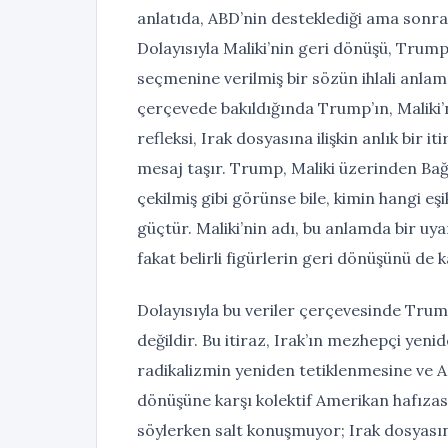
anlatıda, ABD’nin desteklediği ama sonra 
Dolayısıyla Maliki’nin geri dönüşü, Trump
seçmenine verilmiş bir sözün ihlali anlam
çerçevede bakıldığında Trump’ın, Maliki’
refleksi, Irak dosyasına ilişkin anlık bir 
mesaj taşır. Trump, Maliki üzerinden Bağ
çekilmiş gibi görünse bile, kimin hangi eş
güçtür. Maliki’nin adı, bu anlamda bir uy
fakat belirli figürlerin geri dönüşünü de 
Dolayısıyla bu veriler çerçevesinde Trump’ı
değildir. Bu itiraz, Irak’ın mezhepçi yen
radikalizmin yeniden tetiklenmesine ve AB
dönüşüne karşı kolektif Amerikan hafızası
söylerken salt konuşmuyor; Irak dosyasın