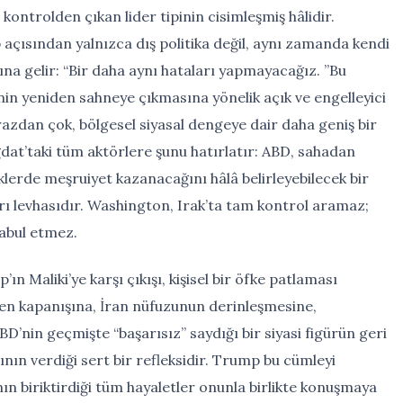
kontrolden çıkan lider tipinin cisimleşmiş hâlidir.
 açısından yalnızca dış politika değil, aynı zamanda kendi
ına gelir: “Bir daha aynı hataları yapmayacağız. ”Bu
nin yeniden sahneye çıkmasına yönelik açık ve engelleyici
itirazdan çok, bölgesel siyasal dengeye dair daha geniş bir
dat’taki tüm aktörlere şunu hatırlatır: ABD, sahadan
iklerde meşruiyet kazanacağını hâlâ belirleyebilecek bir
arı levhasıdır. Washington, Irak’ta tam kontrol aramaz;
kabul etmez.
n Maliki’ye karşı çıkışı, kişisel bir öfke patlaması
iden kapanışına, İran nüfuzunun derinleşmesine,
D’nin geçmişte “başarısız” saydığı bir siyasi figürün geri
nın verdiği sert bir refleksidir. Trump bu cümleyi
ın biriktirdiği tüm hayaletler onunla birlikte konuşmaya