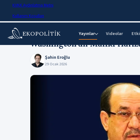
KVKK Aydınlatma Metni
Kullanım Koşulları
EKOPOLİTİK
Ana Sayfa
›
Makaleler
Yayınlar
Videolar
Etki
⌄
Washington’un Maliki Hafız
Şahin Eroğlu
29 Ocak 2026