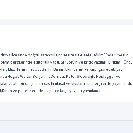
Karlıova ilçesinde doğdu. İstanbul Üniversitesi Felsefe Bölümü’nden mezun
t dergilerinde editörlük yaptı. Şiir ,çeviri ve kritik yazıları; Birikim,, Öncü
ler, Eliz, Temrin, Yolcu, Berfin Bahar, Ekin Sanat ve Kirpi gibi edebiyat
ında Hegel, Walter Benjamin, Derrida, Peter Sloterdijk, Heidegger ve
ar yaptı; bu çalışmaları çeşitli ulusal ve uluslararası dergilerde yayımlandı.
Diken ve gazetelerinde düşünce köşe yazıları yayınlandı.