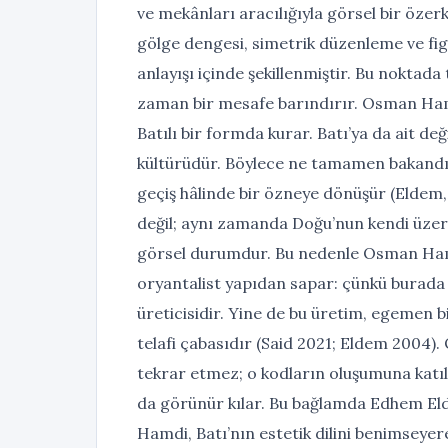
ve mekânları aracılığıyla görsel bir özerkl
gölge dengesi, simetrik düzenleme ve fig
anlayışı içinde şekillenmiştir. Bu noktada 
zaman bir mesafe barındırır. Osman Hamd
Batılı bir formda kurar. Batı’ya da ait değ
kültürüdür. Böylece ne tamamen bakandır,
geçiş hâlinde bir özneye dönüşür (Eldem,
değil; aynı zamanda Doğu’nun kendi üzerin
görsel durumdur. Bu nedenle Osman Hamdi’n
oryantalist yapıdan sapar: çünkü burada ö
üreticisidir. Yine de bu üretim, egemen bir
telafi çabasıdır (Said 2021; Eldem 2004).
tekrar etmez; o kodların oluşumuna katıl
da görünür kılar. Bu bağlamda Edhem Eld
Hamdi, Batı’nın estetik dilini benimseye