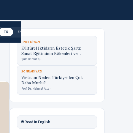
TR
EN
ÖNCEKI YAZI
Kültürel İktidarın Estetik Şartı:
Sanat Eğitiminin Kökenleri ve
Türkiye’nin Açmazı
Şule Demirtaş
SONRAKI YAZI
Vietnam Neden Türkiye’den Çok
Daha Mutlu?
Prof. Dr. Mehmet Altan
🌐 Read in English