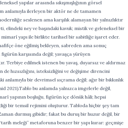
eneksel yapılar arasında sıkışmışlığının görsel
tam anlamıyla ilerleyen bir aktör ne de tamamen
 modernliğe seslenen ama karşılık alamayan bir yalnızlıktır
ti, elindeki ney ve başındaki kavuk; mistik ve geleneksel bir
imarî yapı ile birlikte tarihsel bir sabitliğe işaret eder.
ş hafifçe öne eğilmiş bekleyen, sabreden ama sonuç
 figürün karşısında değil; yavaşça yürüyen
r. Terbiye edilmek istenen bu yavaş, duyarsız ve aldırmaz
 de hızsızlığını, isteksizliğini ve değişime direncini
i anlamıyla bir devrimsel sıçrama değil; ağır bir bıkkınlık
Said 2021).Tablo bu anlamda yalnızca imgelerle değil,
marî yapının boşluğu, figürün içe dönük hâli; hepsi
iği bir temsil rejimini oluşturur. Tabloda hiçbir şey tam
aman durmuş gibidir; fakat bu duruş bir huzur değil, bir
 “tarih meleği” metaforuna benzer bir yapı kurar: geçmişe