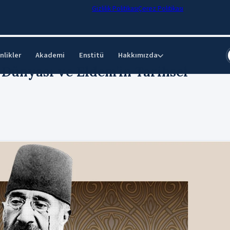
Gizlilik Politikası
Çerez Politikası
nlikler
Akademi
Enstitü
Hakkımızda
⌄
Dünyası ve Eldem’in Tarihsel