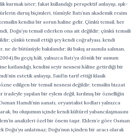
ik kurmak ister; fakat kullandığı perspektif anlayışı, ışık-
ürlerin duruş biçimleri, tümüyle Batı’nın akademik resim
temsilin kendisi bir sorun haline gelir. Çünkü temsil, her
i, Doğu’yu temsil ederken ona ait değildir; çünkü temsili
ildir; çünkü temsil ettiği şey kendi coğrafyası, kendi
 ne de bütünüyle bakılandır; iki bakış arasında salınan,
2004).Bu geçiş hâli, yalnızca Batı’ya dönük bir sunum
e katlandığı, kendini seyir nesnesi hâline getirdiği bir
in estetik anlayışı, Said’in tarif ettiği klasik
zne edilgen bir temsil nesnesi değildir; temsilin bizzat
 iradeyle yapılan bir eylem değil, kırılmış bir öznelliğin
 Osman Hamdi’nin sanatı, oryantalist kodları yalnızca
arak, bu oluşumun içinde kendi kültürel yabancılaşmasını
em’in analizleri özel bir önem taşır. Eldem’e göre Osman
rek Doğu’yu anlatmaz; Doğu’nun içinden bir aracı olarak