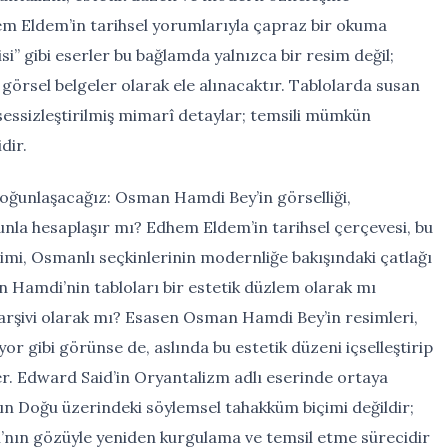
hem Eldem’in tarihsel yorumlarıyla çapraz bir okuma
” gibi eserler bu bağlamda yalnızca bir resim değil;
 görsel belgeler olarak ele alınacaktır. Tablolarda susan
 sessizleştirilmiş mimarî detaylar; temsili mümkün
dir.
yoğunlaşacağız: Osman Hamdi Bey’in görselliği,
unla hesaplaşır mı? Edhem Eldem’in tarihsel çerçevesi, bu
çimi, Osmanlı seçkinlerinin modernliğe bakışındaki çatlağı
n Hamdi’nin tabloları bir estetik düzlem olarak mı
 arşivi olarak mı? Esasen Osman Hamdi Bey’in resimleri,
yor gibi görünse de, aslında bu estetik düzeni içselleştirip
der. Edward Said’in Oryantalizm adlı eserinde ortaya
nın Doğu üzerindeki söylemsel tahakküm biçimi değildir;
’nın gözüyle yeniden kurgulama ve temsil etme sürecidir