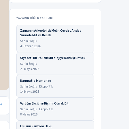
YAZARIN DIĞER YAZILARI
Zamanın Arkeolojisi: Melih Cevdet Anday
Şiirinde Mit ve Bellek
Şahin Eroğlu
4 Haziran 2026
Siyaseti Bir Politik Mitolojiye Dönüştürmek
Şahin Eroğlu
21 Mayıs 2026
Damnatio Memoriae
Şahin Eroğlu · Ekopolitik
14 Mayıs 2026
Varlığın Eksilme Biçimi Olarak Dil
Şahin Eroğlu · Ekopolitik
8 Mayıs 2026
Ulusun Fantom Uzvu