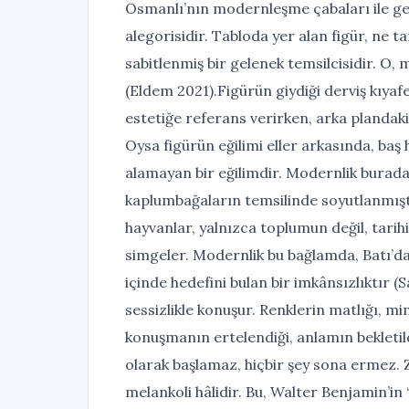
Osmanlı’nın modernleşme çabaları ile gel
alegorisidir. Tabloda yer alan figür, ne 
sabitlenmiş bir gelenek temsilcisidir. O,
(Eldem 2021).Figürün giydiği derviş kıyafe
estetiğe referans verirken, arka plandaki m
Oysa figürün eğilimi eller arkasında, ba
alamayan bir eğilimdir. Modernlik burada
kaplumbağaların temsilinde soyutlanmıştı
hayvanlar, yalnızca toplumun değil, tarihin
simgeler. Modernlik bu bağlamda, Batı’dak
içinde hedefini bulan bir imkânsızlıktır (
sessizlikle konuşur. Renklerin matlığı, mi
konuşmanın ertelendiği, anlamın bekletild
olarak başlamaz, hiçbir şey sona ermez. Z
melankoli hâlidir. Bu, Walter Benjamin’in