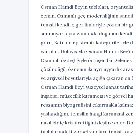
Osman Hamdi Bey’in tabloları, oryantalist
zemin, Osmanlı geç modernliğinin sancıl
temsili kendi iç gerilimleriyle çözen bir gö
sunmuyor; aynı zamanda doğunun kendine b
görü, Batı’nın epistemik kategorileriyle 
var olur. Dolayısıyla Osman Hamdi Bey’in 
Osmanlı özdeşliğiyle örtüşen bir gelenek a
çözündüğü, öznenin iki ayrı uygarlık arasın
ve arşivsel boyutlarıyla açığa çıkaran en
Osman Hamdi Bey’i yüzeysel sanat tarihs
inşacısı, müzecilik kuramcısı ve görsel h
ressamın biyografisini çıkarmakla kalma
yaslandığını, temsilin hangi kurumsal zemin
nasıl bir iç kriz ürettiğini deşifre eder
tablolarındaki görsel yapıları, temsil, 