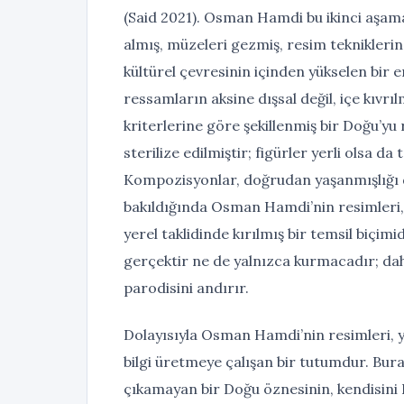
(Said 2021). Osman Hamdi bu ikinci aşama
almış, müzeleri gezmiş, resim teknikleri
kültürel çevresinin içinden yükselen bir en
ressamların aksine dışsal değil, içe kıvrıl
kriterlerine göre şekillenmiş bir Doğu’
sterilize edilmiştir; figürler yerli olsa d
Kompozisyonlar, doğrudan yaşanmışlığı d
bakıldığında Osman Hamdi’nin resimleri, 
yerel taklidinde kırılmış bir temsil biçim
gerçektir ne de yalnızca kurmacadır; dah
parodisini andırır.
Dolayısıyla Osman Hamdi’nin resimleri, 
bilgi üretmeye çalışan bir tutumdur. Bur
çıkamayan bir Doğu öznesinin, kendisini B