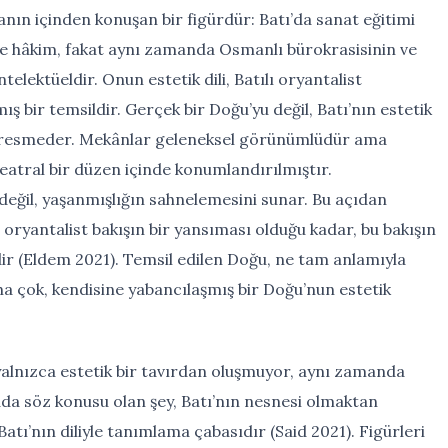
nın içinden konuşan bir figürdür: Batı’da sanat eğitimi
ne hâkim, fakat aynı zamanda Osmanlı bürokrasisinin ve
telektüeldir. Onun estetik dili, Batılı oryantalist
mış bir temsildir. Gerçek bir Doğu’yu değil, Batı’nın estetik
yu resmeder. Mekânlar geleneksel görünümlüdür ama
a teatral bir düzen içinde konumlandırılmıştır.
eğil, yaşanmışlığın sahnelemesini sunar. Bu açıdan
oryantalist bakışın bir yansıması olduğu kadar, bu bakışın
idir (Eldem 2021). Temsil edilen Doğu, ne tam anlamıyla
a çok, kendisine yabancılaşmış bir Doğu’nun estetik
yalnızca estetik bir tavırdan oluşmuyor, aynı zamanda
ada söz konusu olan şey, Batı’nın nesnesi olmaktan
atı’nın diliyle tanımlama çabasıdır (Said 2021). Figürleri