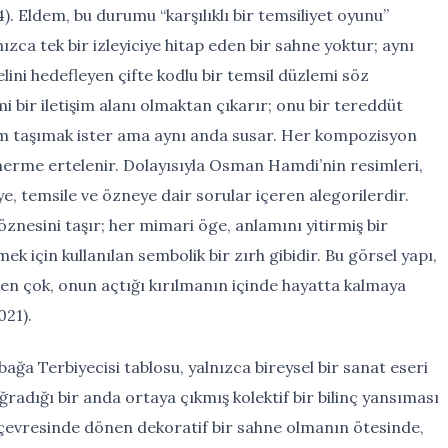
4). Eldem, bu durumu “karşılıklı bir temsiliyet oyunu”
ızca tek bir izleyiciye hitap eden bir sahne yoktur; aynı
ini hedefleyen çifte kodlu bir temsil düzlemi söz
mi bir iletişim alanı olmaktan çıkarır; onu bir tereddüt
am taşımak ister ama aynı anda susar. Her kompozisyon
erme ertelenir. Dolayısıyla Osman Hamdi’nin resimleri,
ye, temsile ve özneye dair sorular içeren alegorilerdir.
znesini taşır; her mimari öge, anlamını yitirmiş bir
ek için kullanılan sembolik bir zırh gibidir. Bu görsel yapı,
kten çok, onun açtığı kırılmanın içinde hayatta kalmaya
021).
ğa Terbiyecisi tablosu, yalnızca bireysel bir sanat eseri
radığı bir anda ortaya çıkmış kolektif bir bilinç yansıması
n çevresinde dönen dekoratif bir sahne olmanın ötesinde,