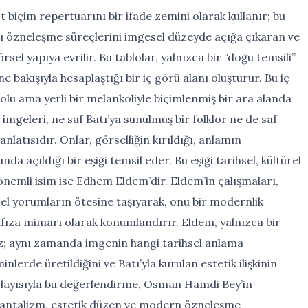
 biçim repertuarını bir ifade zemini olarak kullanır; bu
ı özneleşme süreçlerini imgesel düzeyde açığa çıkaran ve
rsel yapıya evrilir. Bu tablolar, yalnızca bir “doğu temsili”
akışıyla hesaplaştığı bir iç görü alanı oluşturur. Bu iç
dolu ama yerli bir melankoliyle biçimlenmiş bir ara alanda
imgeleri, ne saf Batı’ya sunulmuş bir folklor ne de saf
nlatısıdır. Onlar, görselliğin kırıldığı, anlamın
da açıldığı bir eşiği temsil eder. Bu eşiği tarihsel, kültürel
 önemli isim ise Edhem Eldem’dir. Eldem’in çalışmaları,
el yorumların ötesine taşıyarak, onu bir modernlik
afıza mimarı olarak konumlandırır. Eldem, yalnızca bir
z; aynı zamanda imgenin hangi tarihsel anlama
lerde üretildiğini ve Batı’yla kurulan estetik ilişkinin
. Dolayısıyla bu değerlendirme, Osman Hamdi Bey’in
oryantalizm, estetik düzen ve modern özneleşme