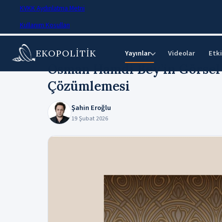
KVKK Aydınlatma Metni
Kullanım Koşulları
EKOPOLİTİK
Ana Sayfa
›
Makaleler
Yayınlar
Videolar
Etki
⌄
Osman Hamdi Bey’in Görsel 
Çözümlemesi
Şahin Eroğlu
19 Şubat 2026