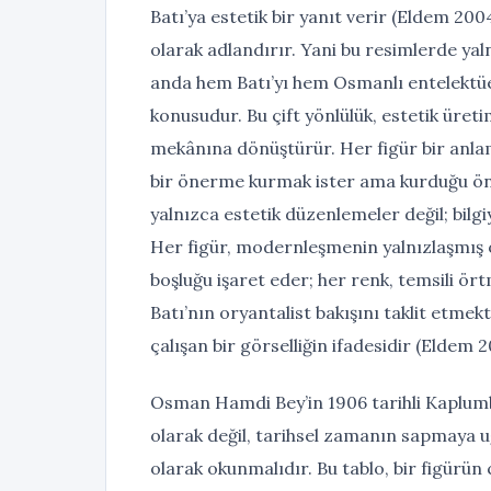
Batı’ya estetik bir yanıt verir (Eldem 200
olarak adlandırır. Yani bu resimlerde yaln
anda hem Batı’yı hem Osmanlı entelektüel
konusudur. Bu çift yönlülük, estetik üreti
mekânına dönüştürür. Her figür bir anl
bir önerme kurmak ister ama kurduğu ön
yalnızca estetik düzenlemeler değil; bilgi
Her figür, modernleşmenin yalnızlaşmış ö
boşluğu işaret eder; her renk, temsili örtm
Batı’nın oryantalist bakışını taklit etme
çalışan bir görselliğin ifadesidir (Eldem 2
Osman Hamdi Bey’in 1906 tarihli Kaplumba
olarak değil, tarihsel zamanın sapmaya uğ
olarak okunmalıdır. Bu tablo, bir figürü