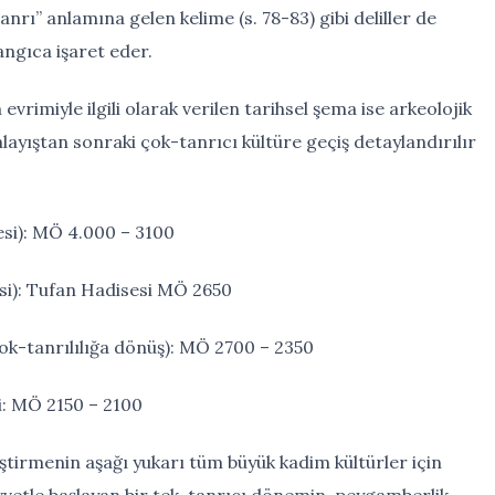
Tanrı” anlamına gelen kelime (s. 78-83) gibi deliller de
langıca işaret eder.
vrimiyle ilgili olarak verilen tarihsel şema ise arkeolojik
nlayıştan sonraki çok-tanrıcı kültüre geçiş detaylandırılır
si): MÖ 4.000 – 3100
i): Tufan Hadisesi MÖ 2650
ok-tanrılılığa dönüş): MÖ 2700 – 2350
i: MÖ 2150 – 2100
ştirmenin aşağı yukarı tüm büyük kadim kültürler için
vetle başlayan bir tek-tanrıcı dönemin, peygamberlik