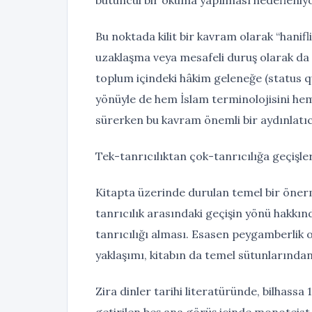
Bu noktada kilit bir kavram olarak “hanifl
uzaklaşma veya mesafeli duruş olarak da ni
toplum içindeki hâkim geleneğe (status quo
yönüyle de hem İslam terminolojisini hem
sürerken bu kavram önemli bir aydınlatıc
Tek-tanrıcılıktan çok-tanrıcılığa geçişle
Kitapta üzerinde durulan temel bir önerme 
tanrıcılık arasındaki geçişin yönü hakkın
tanrıcılığı alması. Esasen peygamberlik 
yaklaşımı, kitabın da temel sütunlarından 
Zira dinler tarihi literatüründe, bilhassa 19
getirilen beş ana görüş içinde monoteis