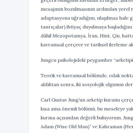
mesajının bozulmasının ardından yerel r
adaptasyona uğradığını, ulaşılmaz hale gel
tanrıçalar) ihtiyaç duyulmaya başladığın
dâhil Mezopotamya, İran, Hint, Çin, hatta
kavramsal çerçeve ve tarihsel ilerleme ak
Jungcu psikolojideki peygamber “arketipi
Teorik ve kavramsal bölümde, odak noktası
aldıktan sonra, iki sosyolojik olgunun de
Carl Gustav Jung’un arketip kuramı çerçe
kısa ama önemli bölümü, bu meseleye yak
kurma açısından değerli buluyorum. Jungcu
Adam (Wise Old Man)” ve Kahraman (Hero)