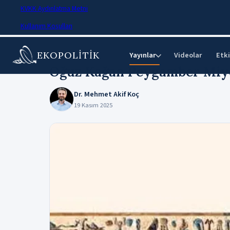
KVKK Aydınlatma Metni
Kullanım Koşulları
EKOPOLİTİK
Ana Sayfa
›
Makaleler
Yayınlar
Videolar
Etki
⌄
Oğuz Kağan Peygamber Miyd
Dr. Mehmet Akif Koç
19 Kasım 2025