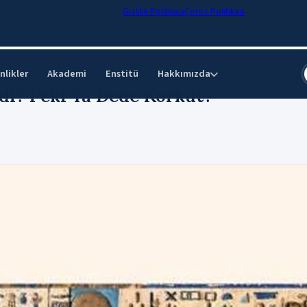
Gizlilik Politikası
Çerez Politikası
nlikler
Akademi
Enstitü
Hakkımızda
⌄
i? Peki Ya Dede Korkut?