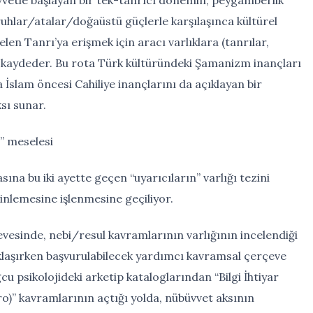
uhlar/atalar/doğaüstü güçlerle karşılaşınca kültürel
en Tanrı’ya erişmek için aracı varlıklara (tanrılar,
ı kaydeder. Bu rota Türk kültüründeki Şamanizm inançları
 İslam öncesi Cahiliye inançlarını da açıklayan bir
sı sunar.
” meselesi
na bu iki ayette geçen “uyarıcıların” varlığı tezini
rinlemesine işlenmesine geçiliyor.
vesinde, nebi/resul kavramlarının varlığının incelendiği
laşırken başvurulabilecek yardımcı kavramsal çerçeve
 psikolojideki arketip kataloglarından “Bilgi İhtiyar
” kavramlarının açtığı yolda, nübüvvet aksının