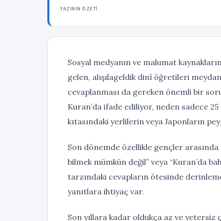
YAZININ ÖZETI
Sosyal medyanın ve malumat kaynaklarını
gelen, alışılageldik dinî öğretileri meyd
cevaplanması da gereken önemli bir soru
Kuran’da ifade ediliyor, neden sadece 25
kıtasındaki yerlilerin veya Japonların p
Son dönemde özellikle gençler arasında ya
bilmek mümkün değil” veya “Kuran’da ba
tarzındaki cevapların ötesinde derinlemes
yanıtlara ihtiyaç var.
Son yıllara kadar oldukça az ve yetersiz 