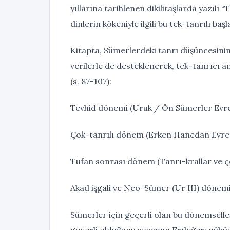
yıllarına tarihlenen dikilitaşlarda yazılı “
dinlerin kökeniyle ilgili bu tek-tanrılı baş
Kitapta, Sümerlerdeki tanrı düşüncesinin e
verilerle de desteklenerek, tek-tanrıcı a
(s. 87-107):
Tevhid dönemi (Uruk / Ön Sümerler Evre
Çok-tanrılı dönem (Erken Hanedan Evres
Tufan sonrası dönem (Tanrı-krallar ve ç
Akad işgali ve Neo-Sümer (Ur III) dönem
Sümerler için geçerli olan bu dönemselle
geçerli olduğunu savunan Erdeğer; nübüv