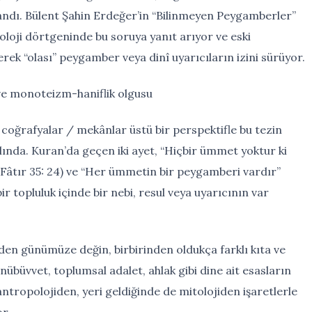
landı. Bülent Şahin Erdeğer’in “Bilinmeyen Peygamberler”
toloji dörtgeninde bu soruya yanıt arıyor ve eski
ek “olası” peygamber veya dinî uyarıcıların izini sürüyor.
 ve monoteizm-haniflik olgusu
 coğrafyalar / mekânlar üstü bir perspektifle bu tezin
ında. Kuran’da geçen iki ayet, “Hiçbir ümmet yoktur ki
 (Fâtır 35: 24) ve “Her ümmetin bir peygamberi vardır”
r topluluk içinde bir nebi, resul veya uyarıcının var
nden günümüze değin, birbirinden oldukça farklı kıta ve
 nübüvvet, toplumsal adalet, ahlak gibi dine ait esasların
antropolojiden, yeri geldiğinde de mitolojiden işaretlerle
r.