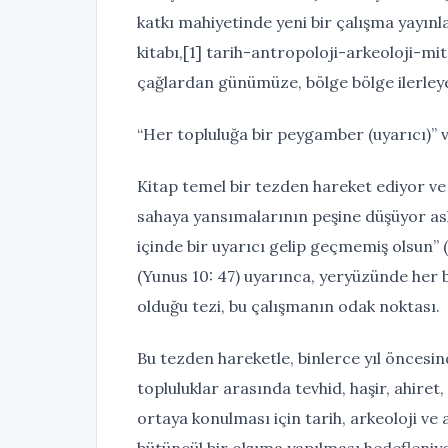
katkı mahiyetinde yeni bir çalışma yayın
kitabı,[1] tarih-antropoloji-arkeoloji-mi
çağlardan günümüze, bölge bölge ilerleyer
“Her topluluğa bir peygamber (uyarıcı)”
Kitap temel bir tezden hareket ediyor ve
sahaya yansımalarının peşine düşüyor asl
içinde bir uyarıcı gelip geçmemiş olsun”
(Yunus 10: 47) uyarınca, yeryüzünde her bi
olduğu tezi, bu çalışmanın odak noktası.
Bu tezden hareketle, binlerce yıl öncesi
topluluklar arasında tevhid, haşir, ahiret,
ortaya konulması için tarih, arkeoloji ve 
bütüncül bir okuma yapılması hedefleniyo