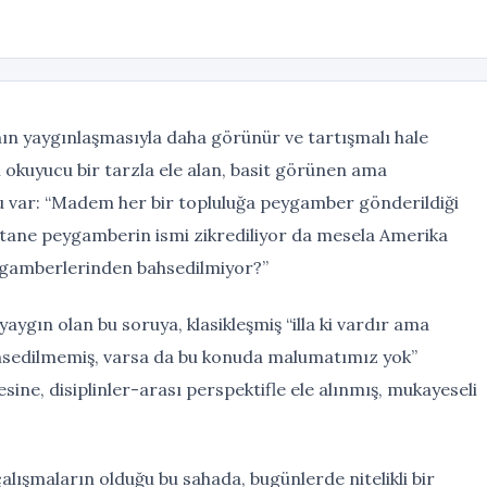
n yaygınlaşmasıyla daha görünür ve tartışmalı hale
an okuyucu bir tarzla ele alan, basit görünen ama
 var: “Madem her bir topluluğa peygamber gönderildiği
 tane peygamberin ismi zikrediliyor da mesela Amerika
eygamberlerinden bahsedilmiyor?”
ygın olan bu soruya, klasikleşmiş “illa ki vardır ama
hsedilmemiş, varsa da bu konuda malumatımız yok”
ine, disiplinler-arası perspektifle ele alınmış, mukayeseli
çalışmaların olduğu bu sahada, bugünlerde nitelikli bir