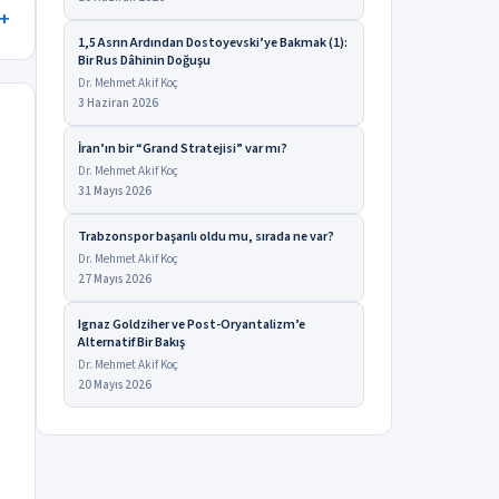
1,5 Asrın Ardından Dostoyevski’ye Bakmak (1):
Bir Rus Dâhinin Doğuşu
Dr. Mehmet Akif Koç
3 Haziran 2026
İran’ın bir “Grand Stratejisi” var mı?
Dr. Mehmet Akif Koç
31 Mayıs 2026
Trabzonspor başarılı oldu mu, sırada ne var?
Dr. Mehmet Akif Koç
27 Mayıs 2026
Ignaz Goldziher ve Post-Oryantalizm’e
Alternatif Bir Bakış
Dr. Mehmet Akif Koç
20 Mayıs 2026