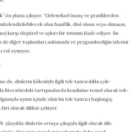
ik” ön plana çıkıyor. “Geleneksel inanç ve pratiklerden
telendirilebilecek olan haniflik, dinî olsun veya olmasın,
) karşı eleştirel ve aykırı bir tutumu ifade ediyor. Bu
 de diğer toplumları anlamada ve peygamberliğin izlerini
ı rol oynuyor.
r
de, dinlerin kökeniyle ilgili tek-tanrıcılıkla çok-
da literatürdeki tartışmalarda kendisine temel olarak tek-
olgusuyla uyum içinde olan bu tek-tanrıcı başlangıç
biri olarak dikkat çekiyor.
. yüzyılda dinlerin ortaya çıkışıyla ilgili olarak dile
t görüş, dönemin genel atmosferinde daha zayıf