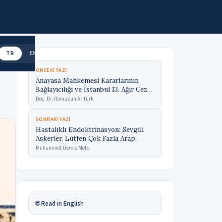
TR
EN
ÖNCEKI YAZI
Anayasa Mahkemesi Kararlarının
Bağlayıcılığı ve İstanbul 13. Ağır Ceza
Mahkemesin Örneği
Doç. Dr. Ramazan Arıtürk
SONRAKI YAZI
Hastalıklı Endoktrinasyon: Sevgili
Askerler, Lütfen Çok Fazla Arap
Öldürün
Muhammet Dervis Mete
🌐 Read in English