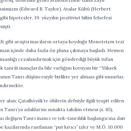
nimizm (Edward B. Taylor), Atalar Kültü (Herbert
 hipotezler, 19. yüzyılın pozitivist bilim felsefesi
mişti.
dt gibi araştırmacıların ortaya koyduğu Monoteizm tezi
 zaman içinde daha fazla ön plana çıkmaya başladı. Hemen
nsanlığı cezalandırmak için gönderdiği büyük tufan
ok tanrılı inançlarda bile varlığını koruyan bir “Yüksek
rımının Tanrı düşüncesiyle birlikte yer alması gibi unsurlar,
endirmekte.
 alan; Çatalhöyük’te ölülerin defniyle ilgili tespit edilen
ın Tanrı’ya adaklarını sunakta takdim etmesi (s. 85),
 değişen Tanrı inancı ve tek-tanrılılık başlangıcına dair
pe kazılarında rastlanan “put kırıcı” izler ve M.Ö. 10.000