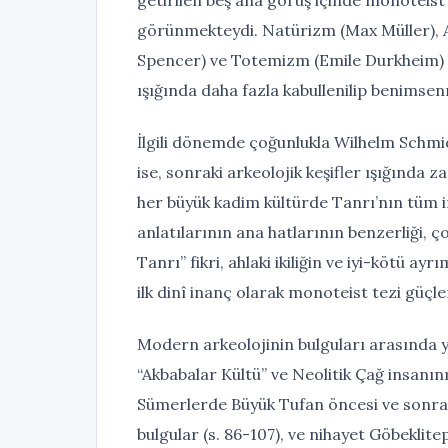
görünmekteydi. Natürizm (Max Müller), A
Spencer) ve Totemizm (Emile Durkheim) gibi
ışığında daha fazla kabullenilip benimsen
İlgili dönemde çoğunlukla Wilhelm Schmi
ise, sonraki arkeolojik keşifler ışığında
her büyük kadim kültürde Tanrı’nın tüm i
anlatılarının ana hatlarının benzerliği, ç
Tanrı” fikri, ahlaki ikiliğin ve iyi-kötü ay
ilk dinî inanç olarak monoteist tezi güçl
Modern arkeolojinin bulguları arasında yer
“Akbabalar Kültü” ve Neolitik Çağ insanın
Sümerlerde Büyük Tufan öncesi ve sonrası
bulgular (s. 86-107), ve nihayet Göbeklite