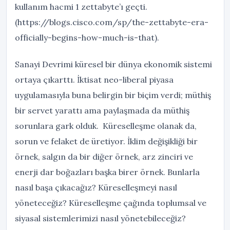
kullanım hacmi 1 zettabyte’ı geçti.
(https://blogs.cisco.com/sp/the-zettabyte-era-
officially-begins-how-much-is-that).
Sanayi Devrimi küresel bir dünya ekonomik sistemi
ortaya çıkarttı. İktisat neo-liberal piyasa
uygulamasıyla buna belirgin bir biçim verdi; müthiş
bir servet yarattı ama paylaşmada da müthiş
sorunlara gark olduk. Küreselleşme olanak da,
sorun ve felaket de üretiyor. İklim değişikliği bir
örnek, salgın da bir diğer örnek, arz zinciri ve
enerji dar boğazları başka birer örnek. Bunlarla
nasıl başa çıkacağız? Küreselleşmeyi nasıl
yöneteceğiz? Küreselleşme çağında toplumsal ve
siyasal sistemlerimizi nasıl yönetebileceğiz?