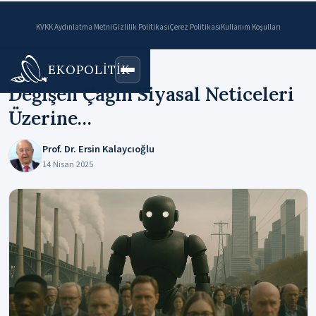
KVKK Aydınlatma Metni
Gizlilik Politikası
Çerez Politikası
Kullanım Koşulları
EKOPOLİTİK
Ana Sayfa
›
Makaleler
Değişen Çağın Siyasal Neticeleri
Üzerine…
Prof. Dr. Ersin Kalaycıoğlu
14 Nisan 2025