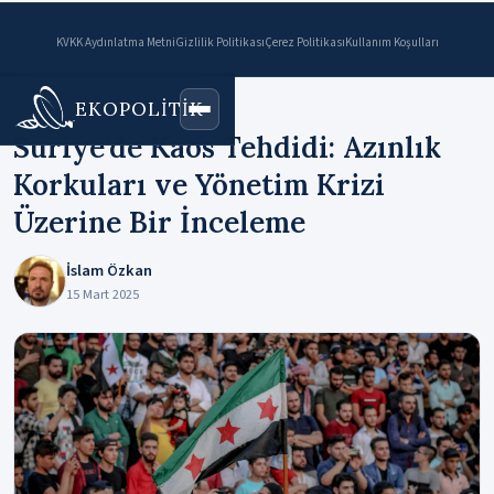
KVKK Aydınlatma Metni
Gizlilik Politikası
Çerez Politikası
Kullanım Koşulları
EKOPOLİTİK
Ana Sayfa
›
Makaleler
Suriye’de Kaos Tehdidi: Azınlık
Korkuları ve Yönetim Krizi
Üzerine Bir İnceleme
İslam Özkan
15 Mart 2025