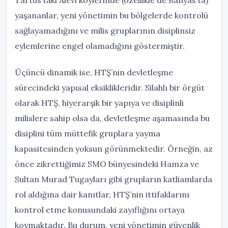
Tartus’taki Alevi köylerinde (özellikle de Banyas’ta)
yaşananlar, yeni yönetimin bu bölgelerde kontrolü
sağlayamadığını ve milis gruplarının disiplinsiz
eylemlerine engel olamadığını göstermiştir.
Üçüncü dinamik ise, HTŞ’nin devletleşme
sürecindeki yapısal eksiklikleridir. Silahlı bir örgüt
olarak HTŞ, hiyerarşik bir yapıya ve disiplinli
milislere sahip olsa da, devletleşme aşamasında bu
disiplini tüm müttefik gruplara yayma
kapasitesinden yoksun görünmektedir. Örneğin, az
önce zikrettiğimiz SMO bünyesindeki Hamza ve
Sultan Murad Tugayları gibi grupların katliamlarda
rol aldığına dair kanıtlar, HTŞ’nin ittifaklarını
kontrol etme konusundaki zayıflığını ortaya
koymaktadır. Bu durum, yeni yönetimin güvenlik