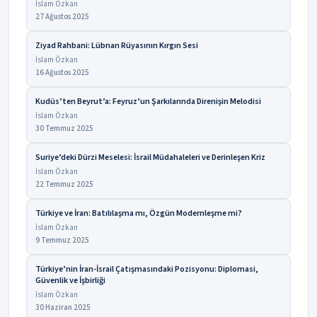
İslam Özkan
27 Ağustos 2025
Ziyad Rahbani: Lübnan Rüyasının Kırgın Sesi
İslam Özkan
16 Ağustos 2025
Kudüs’ten Beyrut’a: Feyruz’un Şarkılarında Direnişin Melodisi
İslam Özkan
30 Temmuz 2025
Suriye’deki Dürzi Meselesi: İsrail Müdahaleleri ve Derinleşen Kriz
İslam Özkan
22 Temmuz 2025
Türkiye ve İran: Batılılaşma mı, Özgün Modernleşme mi?
İslam Özkan
9 Temmuz 2025
Türkiye’nin İran-İsrail Çatışmasındaki Pozisyonu: Diplomasi,
Güvenlik ve İşbirliği
İslam Özkan
30 Haziran 2025