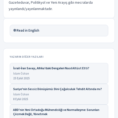
Gazeteduvar, Politikyol ve Yeni Arayış gibi mecralarda
yayınlandı/yayınlanmaktadır.
🌐 Read in English
YAZARIN DIĞER YAZILARI
İsrail-İran Savaşı, Afrika’daki Dengeleri Nasıl Altüst Etti?
İslam Özkan
25 Eylül 2025
Suriye’nin Sessiz Dönüşümü: Dini Çoğulculuk Tehdit Altında mı?
İslam Özkan
8 Eylül 2025
ABD’nin Yeni Ortadoğu Mühendisliği ve Normalleşme: Sorunları
Çözmek Değil, Yönetmek