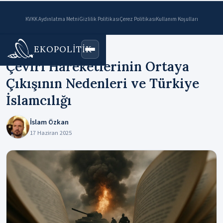
KVKK Aydınlatma Metni
Gizlilik Politikası
Çerez Politikası
Kullanım Koşulları
EKOPOLİTİK
Ana Sayfa
›
Makaleler
Çeviri Hareketlerinin Ortaya
Çıkışının Nedenleri ve Türkiye
İslamcılığı
İslam Özkan
17 Haziran 2025