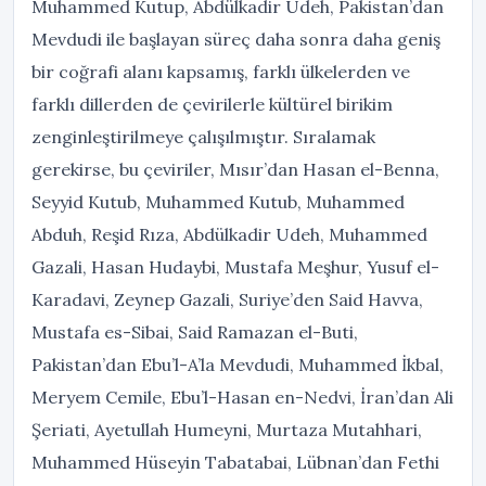
Muhammed Kutup, Abdülkadir Udeh, Pakistan’dan
Mevdudi ile başlayan süreç daha sonra daha geniş
bir coğrafi alanı kapsamış, farklı ülkelerden ve
farklı dillerden de çevirilerle kültürel birikim
zenginleştirilmeye çalışılmıştır. Sıralamak
gerekirse, bu çeviriler, Mısır’dan Hasan el-Benna,
Seyyid Kutub, Muhammed Kutub, Muhammed
Abduh, Reşid Rıza, Abdülkadir Udeh, Muhammed
Gazali, Hasan Hudaybi, Mustafa Meşhur, Yusuf el-
Karadavi, Zeynep Gazali, Suriye’den Said Havva,
Mustafa es-Sibai, Said Ramazan el-Buti,
Pakistan’dan Ebu’l-A’la Mevdudi, Muhammed İkbal,
Meryem Cemile, Ebu’l-Hasan en-Nedvi, İran’dan Ali
Şeriati, Ayetullah Humeyni, Murtaza Mutahhari,
Muhammed Hüseyin Tabatabai, Lübnan’dan Fethi