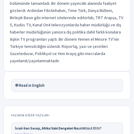
bölümünde tamamladı. Bir dönem yayıncılık alanında faaliyet
gösterdi. Ardından Filistinhaber, Time Türk, Dünya Bülteni,
Birleşik Basın gibi internet sitelerinde editörlük; TRT Arapça, TV
5, Kudüs TV, Kanal On4 televizyonlarda haber müdürlüğü ve dış
haberler müdürlüğünün yanısıra dış politika dahil farklı konulara
ilişkin TV programları yaptı. Bir dönem Yemen el Mesire TV’nin
Türkiye temsilciliğini üslendi. Röportaj, yazı ve çevirileri
Gazeteduvar, Politikyol ve Yeni Arayış gibi mecralarda
yayınlandı/yayınlanmaktadır.
🌐 Read in English
YAZARIN DIĞER YAZILARI
İsrail-İran Savaşı, Afrika’daki Dengeleri Nasıl Altüst Etti?