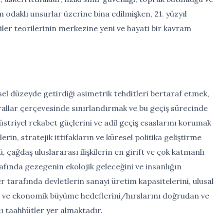
m odaklı unsurlar üzerine bina edilmişken, 21. yüzyıl
kiler teorilerinin merkezine yeni ve hayati bir kavram
resel düzeyde getirdiği asimetrik tehditleri bertaraf etmek,
rallar çerçevesinde sınırlandırmak ve bu geçiş sürecinde
üstriyel rekabet güçlerini ve adil geçiş esaslarını korumak
rin, stratejik ittifakların ve küresel politika geliştirme
 çağdaş uluslararası ilişkilerin en girift ve çok katmanlı
rafında gezegenin ekolojik geleceğini ve insanlığın
r tarafında devletlerin sanayi üretim kapasitelerini, ulusal
ini ve ekonomik büyüme hedeflerini/hırslarını doğrudan ve
ı taahhütler yer almaktadır.