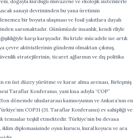
eni, doğayla kurduğu muvazene ve ekolojik sistemlerle
. Ancak sanayi devriminden bu yana üretimin
nlenemez bir boyuta ulaşması ve fosil yakıtlara dayalı
inden sarsmaktadır. Günümüzde insanlık, kendi eliyle
eğişikliğiyle karşı karşıyadır. Bu krizle mücadele ise artık
ya çevre aktivistlerinin gündemi olmaktan çıkmış,
venlik stratejilerinin, ticaret ağlarının ve dış politika
in en üst düzey yürütme ve karar alma arenası, Birleşmiş
şmesi Taraflar Konferansı, yani kısa adıyla “COP”
ir. Son dönemde uluslararası kamuoyunun ve Ankara’nın en
rkiye’nin COP31 (31. Taraflar Konferansı) ev sahipliği ve
 temaslar teşkil etmektedir. Türkiye’nin bu devasa
, iklim diplomasisinde oyun kurucu, kural koyucu ve ara
sidir.