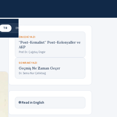
TR
EN
ÖNCEKI YAZI
“Post-Kemalist” Post-Kolonyaller ve
AKP
Prof. Dr. Çağdaş Üngör
SONRAKI YAZI
Geçmiş Ne Zaman Geçer
Dr. Sema Nur Çelikbağ
🌐 Read in English