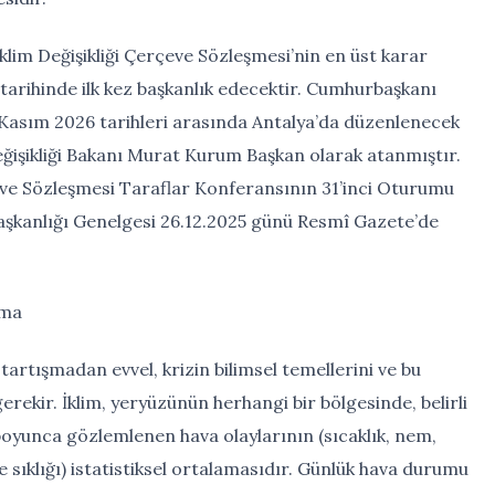
İklim Değişikliği Çerçeve Sözleşmesi’nin en üst karar
arihinde ilk kez başkanlık edecektir. Cumhurbaşkanı
Kasım 2026 tarihleri arasında Antalya’da düzenlenecek
Değişikliği Bakanı Murat Kurum Başkan olarak atanmıştır.
rçeve Sözleşmesi Taraflar Konferansının 31’inci Oturumu
rbaşkanlığı Genelgesi 26.12.2025 günü Resmî Gazete’de
nma
tartışmadan evvel, krizin bilimsel temellerini ve bu
ekir. İklim, yeryüzünün herhangi bir bölgesinde, belirli
r boyunca gözlemlenen hava olaylarının (sıcaklık, nem,
e sıklığı) istatistiksel ortalamasıdır. Günlük hava durumu