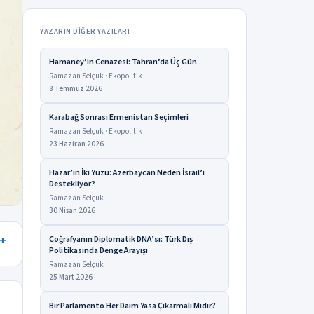
YAZARIN DIĞER YAZILARI
Hamaney’in Cenazesi: Tahran’da Üç Gün
Ramazan Selçuk · Ekopolitik
8 Temmuz 2026
Karabağ Sonrası Ermenistan Seçimleri
Ramazan Selçuk · Ekopolitik
23 Haziran 2026
Hazar’ın İki Yüzü: Azerbaycan Neden İsrail’i
Destekliyor?
Ramazan Selçuk
30 Nisan 2026
Coğrafyanın Diplomatik DNA’sı: Türk Dış
Politikasında Denge Arayışı
Ramazan Selçuk
25 Mart 2026
Bir Parlamento Her Daim Yasa Çıkarmalı Mıdır?