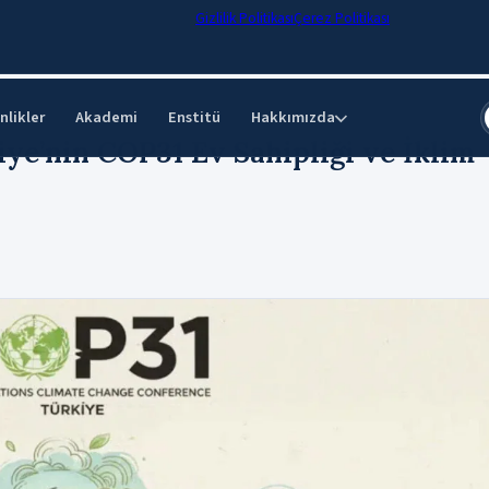
Gizlilik Politikası
Çerez Politikası
nlikler
Akademi
Enstitü
Hakkımızda
⌄
iye’nin COP31 Ev Sahipliği ve İklim