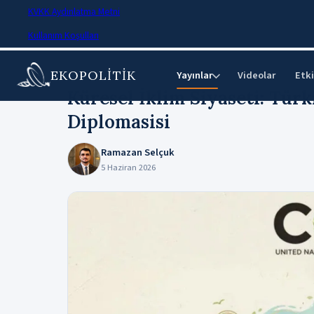
KVKK Aydınlatma Metni
Kullanım Koşulları
EKOPOLİTİK
Ana Sayfa
›
Makaleler
Yayınlar
Videolar
Etki
⌄
Küresel İklim Siyaseti: Türk
Diplomasisi
Ramazan Selçuk
5 Haziran 2026