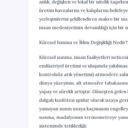
anlık, değişken ve lokal bir nitelik taşırke
üretim havzalarını ve kalıplarını belirle
yerleşimlerini şekillendiren makro bir niza
insan medeniyetinin devamlılığı için bir 
Küresel Isınma ve İklim Değişikliği Nedir?
Küresel ısınma, insan faaliyetleri neticesi
endüstriyel üretimi ve ulaşımda yakılması
kontrolsüz atık yönetimi) atmosfere salı
dünya yüzeyinin, alt atmosfer tabakasını
yapay ve sürekli artıştır. Güneşten gelen 
dalgalı kızılötesi ışınlar olarak uzaya ge
yansıyan ısının uzaya kaçmasını engelleyer
ısınma, madalyonun termometreye yansıya
sisteminde tetiklediği;