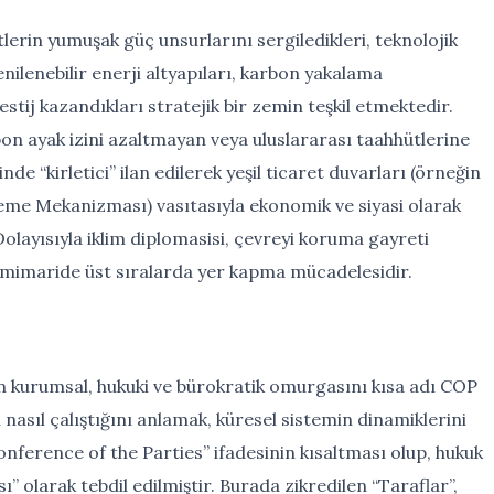
etlerin yumuşak güç unsurlarını sergiledikleri, teknolojik
enilenebilir enerji altyapıları, karbon yakalama
estij kazandıkları stratejik bir zemin teşkil etmektedir.
bon ayak izini azaltmayan veya uluslararası taahhütlerine
de “kirletici” ilan edilerek yeşil ticaret duvarları (örneğin
eme Mekanizması) vasıtasıyla ekonomik ve siyasi olarak
 Dolayısıyla iklim diplomasisi, çevreyi koruma gayreti
mimaride üst sıralarda yer kapma mücadelesidir.
nin kurumsal, hukuki ve bürokratik omurgasını kısa adı COP
 nasıl çalıştığını anlamak, küresel sistemin dinamiklerini
nference of the Parties” ifadesinin kısaltması olup, hukuk
” olarak tebdil edilmiştir. Burada zikredilen “Taraflar”,