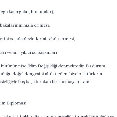
ega kasırgalar, hortumlar),
akalarının hızla erimesi,
erini ve ada devletlerini tehdit etmesi,
rı ve ani, yıkıcı su baskınları
n bütününe ise İklim Değişikliği denmektedir. Bu durum,
uğu doğal dengesini altüst eden, biyolojik türlerin
nsizliğiyle baş başa bırakan bir karmaşa ortamı
klim Diplomasi
 askeri ittifaklar, fiziki sınır güvenliği, toprak bütünlüğü ve