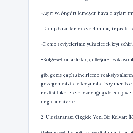
-Aşırı ve öngörülemeyen hava olayları (m
-Kutup buzullarının ve donmuş toprak tab
-Deniz seviyelerinin yükselerek kıyı şehirl
-Bölgesel kuraklıklar, çölleşme reaksiyonla
gibi geniş çaplı zincirleme reaksiyonları
gezegenimizin milenyumlar boyunca korud
neslini tüketen ve insanlığı gıda-su güve
doğurmaktadır.
2. Uluslararası Çizgide Yeni Bir Kulvar: İ
Geleneksel dış politika ve diplomasi tarihi,