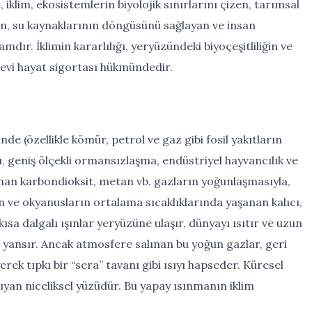
n, iklim, ekosistemlerin biyolojik sınırlarını çizen, tarımsal
yen, su kaynaklarının döngüsünü sağlayan ve insan
mdır. İklimin kararlılığı, yeryüzündeki biyoçeşitliliğin ve
nevi hayat sigortası hükmündedir.
nde (özellikle kömür, petrol ve gaz gibi fosil yakıtların
, geniş ölçekli ormansızlaşma, endüstriyel hayvancılık ve
nan karbondioksit, metan vb. gazların yoğunlaşmasıyla,
n ve okyanusların ortalama sıcaklıklarında yaşanan kalıcı,
kısa dalgalı ışınlar yeryüzüne ulaşır, dünyayı ısıtır ve uzun
ri yansır. Ancak atmosfere salınan bu yoğun gazlar, geri
ek tıpkı bir “sera” tavanı gibi ısıyı hapseder. Küresel
n niceliksel yüzüdür. Bu yapay ısınmanın iklim