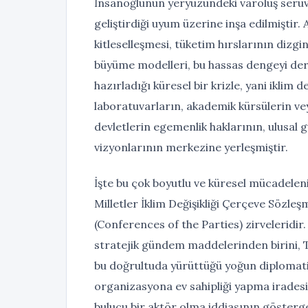
İnsanoğlunun yeryüzündeki varoluş serüv
geliştirdiği uyum üzerine inşa edilmiştir
kitleselleşmesi, tüketim hırslarının dizgi
büyüme modelleri, bu hassas dengeyi der
hazırladığı küresel bir krizle, yani iklim d
laboratuvarların, akademik kürsülerin ve
devletlerin egemenlik haklarının, ulusal gü
vizyonlarının merkezine yerleşmiştir.
İşte bu çok boyutlu ve küresel mücadelen
Milletler İklim Değişikliği Çerçeve Sözle
(Conferences of the Parties) zirvelerid
stratejik gündem maddelerinden birini, Tü
bu doğrultuda yürüttüğü yoğun diplomatik
organizasyona ev sahipliği yapma iradesi
bulucu bir aktör olma iddiasının gösterge