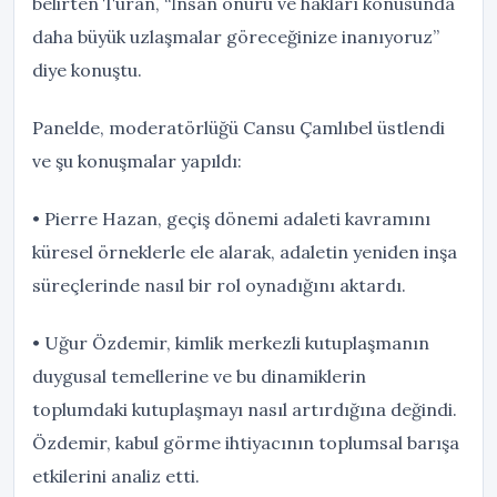
belirten Turan, “İnsan onuru ve hakları konusunda
daha büyük uzlaşmalar göreceğinize inanıyoruz”
diye konuştu.
Panelde, moderatörlüğü Cansu Çamlıbel üstlendi
ve şu konuşmalar yapıldı:
• Pierre Hazan, geçiş dönemi adaleti kavramını
küresel örneklerle ele alarak, adaletin yeniden inşa
süreçlerinde nasıl bir rol oynadığını aktardı.
• Uğur Özdemir, kimlik merkezli kutuplaşmanın
duygusal temellerine ve bu dinamiklerin
toplumdaki kutuplaşmayı nasıl artırdığına değindi.
Özdemir, kabul görme ihtiyacının toplumsal barışa
etkilerini analiz etti.