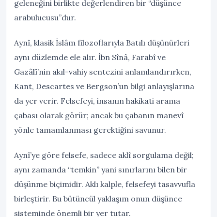
geleneğini birlikte değerlendiren bir “düşünce
arabulucusu”dur.
Aynî, klasik İslâm filozoflarıyla Batılı düşünürleri
aynı düzlemde ele alır. İbn Sînâ, Farabî ve
Gazâlî’nin akıl-vahiy sentezini anlamlandırırken,
Kant, Descartes ve Bergson’un bilgi anlayışlarına
da yer verir. Felsefeyi, insanın hakikati arama
çabası olarak görür; ancak bu çabanın manevî
yönle tamamlanması gerektiğini savunur.
Aynî’ye göre felsefe, sadece aklî sorgulama değil;
aynı zamanda “temkin” yani sınırlarını bilen bir
düşünme biçimidir. Aklı kalple, felsefeyi tasavvufla
birleştirir. Bu bütüncül yaklaşım onun düşünce
sisteminde önemli bir yer tutar.