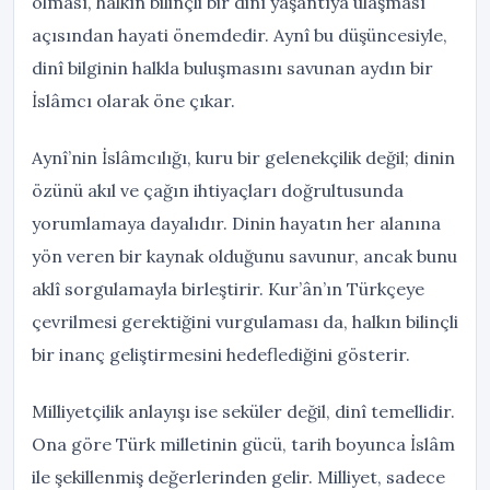
olması, halkın bilinçli bir dinî yaşantıya ulaşması
açısından hayati önemdedir. Aynî bu düşüncesiyle,
dinî bilginin halkla buluşmasını savunan aydın bir
İslâmcı olarak öne çıkar.
Aynî’nin İslâmcılığı, kuru bir gelenekçilik değil; dinin
özünü akıl ve çağın ihtiyaçları doğrultusunda
yorumlamaya dayalıdır. Dinin hayatın her alanına
yön veren bir kaynak olduğunu savunur, ancak bunu
aklî sorgulamayla birleştirir. Kur’ân’ın Türkçeye
çevrilmesi gerektiğini vurgulaması da, halkın bilinçli
bir inanç geliştirmesini hedeflediğini gösterir.
Milliyetçilik anlayışı ise seküler değil, dinî temellidir.
Ona göre Türk milletinin gücü, tarih boyunca İslâm
ile şekillenmiş değerlerinden gelir. Milliyet, sadece