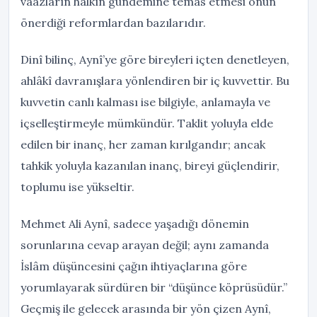
vaazların halkın gündemine temas etmesi onun
önerdiği reformlardan bazılarıdır.
Dinî bilinç, Aynî’ye göre bireyleri içten denetleyen,
ahlâkî davranışlara yönlendiren bir iç kuvvettir. Bu
kuvvetin canlı kalması ise bilgiyle, anlamayla ve
içselleştirmeyle mümkündür. Taklit yoluyla elde
edilen bir inanç, her zaman kırılgandır; ancak
tahkik yoluyla kazanılan inanç, bireyi güçlendirir,
toplumu ise yükseltir.
Mehmet Ali Aynî, sadece yaşadığı dönemin
sorunlarına cevap arayan değil; aynı zamanda
İslâm düşüncesini çağın ihtiyaçlarına göre
yorumlayarak sürdüren bir “düşünce köprüsüdür.”
Geçmiş ile gelecek arasında bir yön çizen Aynî,