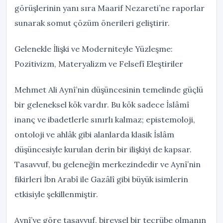
görüşlerinin yanı sıra Maarif Nezareti’ne raporlar
sunarak somut çözüm önerileri geliştirir.
Gelenekle İlişki ve Moderniteyle Yüzleşme:
Pozitivizm, Materyalizm ve Felsefî Eleştiriler
Mehmet Ali Aynî’nin düşüncesinin temelinde güçlü
bir geleneksel kök vardır. Bu kök sadece İslâmî
inanç ve ibadetlerle sınırlı kalmaz; epistemoloji,
ontoloji ve ahlâk gibi alanlarda klasik İslâm
düşüncesiyle kurulan derin bir ilişkiyi de kapsar.
Tasavvuf, bu geleneğin merkezindedir ve Aynî’nin
fikirleri İbn Arabî ile Gazâlî gibi büyük isimlerin
etkisiyle şekillenmiştir.
Aynî’ye göre tasavvuf, bireysel bir tecrübe olmanın