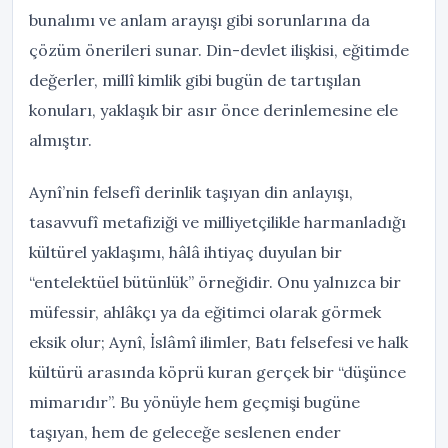
bunalımı ve anlam arayışı gibi sorunlarına da
çözüm önerileri sunar. Din-devlet ilişkisi, eğitimde
değerler, millî kimlik gibi bugün de tartışılan
konuları, yaklaşık bir asır önce derinlemesine ele
almıştır.
Aynî’nin felsefî derinlik taşıyan din anlayışı,
tasavvufî metafiziği ve milliyetçilikle harmanladığı
kültürel yaklaşımı, hâlâ ihtiyaç duyulan bir
“entelektüel bütünlük” örneğidir. Onu yalnızca bir
müfessir, ahlâkçı ya da eğitimci olarak görmek
eksik olur; Aynî, İslâmî ilimler, Batı felsefesi ve halk
kültürü arasında köprü kuran gerçek bir “düşünce
mimarıdır”. Bu yönüyle hem geçmişi bugüne
taşıyan, hem de geleceğe seslenen ender