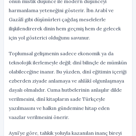
onun mistik düşünce ile modern düşünceyi
harmanlama yeteneğini gösterir. İbn Arabî ve
Gazâlî gibi düşünürleri çağdaş meselelerle
ilişkilendirerek dinin hem geçmiş hem de gelecek
için yol gösterici olduğunu savunur.
Toplumsal gelişmenin sadece ekonomik ya da
teknolojik ilerlemeyle değil; dinî bilinçle de mümkün
olabileceğine inanır. Bu yüzden, dinî eğitimin içeriği
ezberden ziyade anlamaya ve ahlâkî olgunlaşmaya
dayalı olmalıdır. Cuma hutbelerinin anlaşılır dilde
verilmesini, dinî kitapların sade Türkçeyle
yazılmasını ve halkın gündemine hitap eden
vaazlar verilmesini önerir.
Aynî’ye göre, tahkik yoluyla kazanılan inanç bireyi