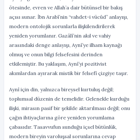
ötesinde, evren ve Allah’a dair bütünsel bir bakış
açısı sunar. İbn Arabî’nin “vahdet-i vücûd” anlayışı,
modern ontolojik sorunlarla ilişkilendirilerek
yeniden yorumlanır. Gazâlî’nin akıl ve vahiy
arasındaki denge anlayışı, Aynî’ye ilham kaynağı
olmuş ve onun bilgi felsefesini derinden
etkilemiştir. Bu yaklaşım, Aynî’yi pozitivist
akımlardan ayırarak mistik bir felsefî çizgiye taşır.
Aynî için din, yalnızca bireysel kurtuluş değil;
toplumsal düzenin de temelidir. Gelenekle kurduğu
ilişki, mirasın pasif bir şekilde aktarılması değil; onu
çağın ihtiyaçlarına göre yeniden yorumlama
çabasıdır. Tasavvufun sunduğu içsel bütünlük,
modern bireyin varoluşsal sorunlarına cevap