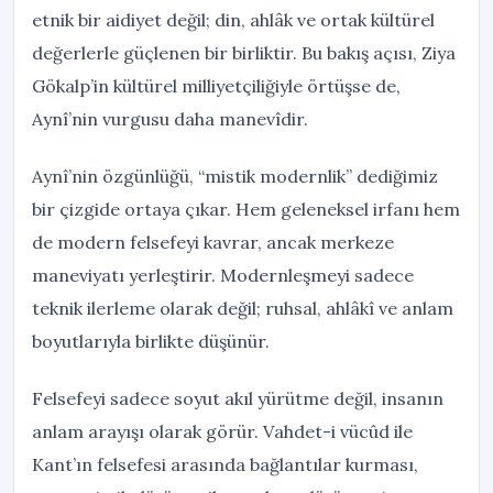
etnik bir aidiyet değil; din, ahlâk ve ortak kültürel
değerlerle güçlenen bir birliktir. Bu bakış açısı, Ziya
Gökalp’in kültürel milliyetçiliğiyle örtüşse de,
Aynî’nin vurgusu daha manevîdir.
Aynî’nin özgünlüğü, “mistik modernlik” dediğimiz
bir çizgide ortaya çıkar. Hem geleneksel irfanı hem
de modern felsefeyi kavrar, ancak merkeze
maneviyatı yerleştirir. Modernleşmeyi sadece
teknik ilerleme olarak değil; ruhsal, ahlâkî ve anlam
boyutlarıyla birlikte düşünür.
Felsefeyi sadece soyut akıl yürütme değil, insanın
anlam arayışı olarak görür. Vahdet-i vücûd ile
Kant’ın felsefesi arasında bağlantılar kurması,