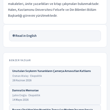
makaleleri, ünite yazarlıkları ve kitap çalışmaları bulunmaktadır.
Halen, Kastamonu Üniversitesi Felsefe ve Din Bilimleri Bölüm
Başkanlığı görevini yürütmektedir.
🌐 Read in English
BENZER YAZILAR
Unutulan Soykırım Yunanlıların Çamerya Arnavutları Katliamı
Osman Atalay · Ekopolitik
26 Haziran 2026
Damnatio Memoriae
Şahin Eroğlu · Ekopolitik
14 Mayıs 2026
Byung-Chul Han’dan Nurettin Topçu’ya Modern İnsanın Sessiz