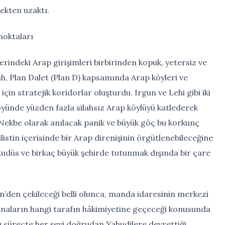
ekten uzaktı.
 noktaları
lerindeki Arap girişimleri birbirinden kopuk, yetersiz ve
 Plan Dalet (Plan D) kapsamında Arap köyleri ve
için stratejik koridorlar oluşturdu. Irgun ve Lehi gibi iki
yünde yüzden fazla silahsız Arap köylüyü katlederek
 Nekbe olarak anılacak panik ve büyük göç bu korkunç
listin içerisinde bir Arap direnişinin örgütlenebileceğine
 Kudüs ve birkaç büyük şehirde tutunmak dışında bir çare
tin’den çekileceği belli olunca, manda idaresinin merkezi
inaların hangi tarafın hâkimiyetine geçeceği konusunda
bu süreçte her şeyi doğrudan Yahudilere devrettiği