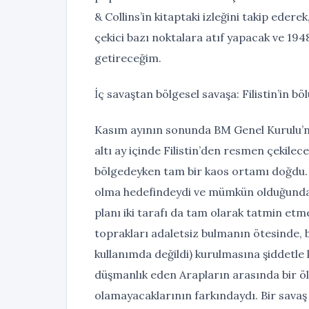
& Collins’in kitaptaki izleğini takip ede
çekici bazı noktalara atıf yapacak ve 1948
getireceğim.
İç savaştan bölgesel savaşa: Filistin’in bö
Kasım ayının sonunda BM Genel Kurulu’nun
altı ay içinde Filistin’den resmen çekilec
bölgedeyken tam bir kaos ortamı doğdu. İki
olma hedefindeydi ve mümkün olduğunda 
planı iki tarafı da tam olarak tatmin etm
toprakları adaletsiz bulmanın ötesinde, b
kullanımda değildi) kurulmasına şiddetle 
düşmanlık eden Arapların arasında bir ö
olamayacaklarının farkındaydı. Bir savaş 