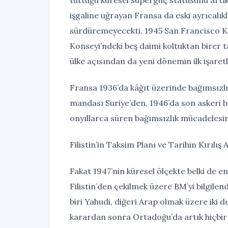
işgaline uğrayan Fransa da eski ayrıcalı
sürdüremeyecekti. 1945 San Francisco Kon
Konseyi’ndeki beş daimi koltuktan birer ta
ülke açısından da yeni dönemin ilk işaret
Fransa 1936’da kâğıt üzerinde bağımsızlı
mandası Suriye’den, 1946’da son askeri bi
onyıllarca süren bağımsızlık mücadelesin
Filistin’in Taksim Planı ve Tarihin Kırılış 
Fakat 1947’nin küresel ölçekte belki de en
Filistin’den çekilmek üzere BM’yi bilgilen
biri Yahudi, diğeri Arap olmak üzere iki d
karardan sonra Ortadoğu’da artık hiçbir ş