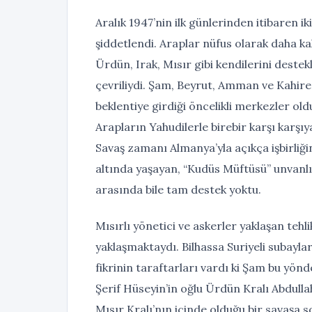
Aralık 1947’nin ilk günlerinden itibaren 
şiddetlendi. Araplar nüfus olarak daha ka
Ürdün, Irak, Mısır gibi kendilerini destek
çevriliydi. Şam, Beyrut, Amman ve Kahire 
beklentiye girdiği öncelikli merkezler old
Arapların Yahudilerle birebir karşı karşıya
Savaş zamanı Almanya’yla açıkça işbirliğ
altında yaşayan, “Kudüs Müftüsü” unvanlı
arasında bile tam destek yoktu.
Mısırlı yönetici ve askerler yaklaşan teh
yaklaşmaktaydı. Bilhassa Suriyeli subayla
fikrinin taraftarları vardı ki Şam bu yön
Şerif Hüseyin’in oğlu Ürdün Kralı Abdullah
Mısır Kralı’nın içinde olduğu bir savaşa s