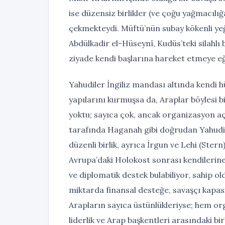
ise düzensiz birlikler (ve çoğu yağmacılığ
çekmekteydi. Müftü’nün subay kökenli yeğe
Abdülkadir el-Hüseynî, Kudüs’teki silahlı bi
ziyade kendi başlarına hareket etmeye eği
Yahudiler İngiliz mandası altında kendi h
yapılarını kurmuşsa da, Araplar böylesi bir
yoktu; sayıca çok, ancak organizasyon aç
tarafında Haganah gibi doğrudan Yahudi 
düzenli birlik, ayrıca İrgun ve Lehi (Stern)
Avrupa’daki Holokost sonrası kendilerin
ve diplomatik destek bulabiliyor, sahip ol
miktarda finansal desteğe, savaşçı kapasit
Arapların sayıca üstünlükleriyse; hem or
liderlik ve Arap başkentleri arasındaki bir