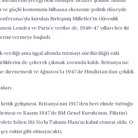
klı ve güçlü konumunu bilhassa ekonomi-politik düzeyde
feransı’yla kurulan Birleşmiş Milletler’in Güvenlik
nesi Londra ve Paris’e verilse de, 1946-47 yılları her iki
lerini vermeye başladı.
k verdiği ama işgal altında tutmayı sürdürdüğü eski
rliklerini de çekerek çıkmak zorunda kaldı. Britanya ise
e direnemedi ve Ağustos’ta 1947’de Hindistan’dan çekildi.
Anları
 kritik gelişmesi, Britanya’nın 1917’den beri elinde tuttuğu
dirmesi ve Kasım 1947’de BM Genel Kurulu’nun, Filistin’i
evlete bölen 181 No’lu Taksim Planı’nı kabul etmesi oldu. O
ey eskisi gibi olmayacaktı.