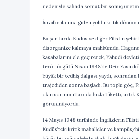
nedeniyle sahada somut bir sonuç üretm
İsrail’in ilanına giden yolda kritik dönüm
Bu şartlarda Kudüs ve diğer Filistin şehir
disorganize kalmaya mahkûmdu. Haganah,
kasabalarını ele geçirerek, Yahudi devleti 
terör örgütü Nisan 1948’de Deir Yasin kö
büyük bir tedhiş dalgası yaydı, sonradan
trajediden sonra başladı. Bu toplu göç, Fi
olan son umutları da hızla tüketti; artık
görünmüyordu.
14 Mayıs 1948 tarihinde İngilizlerin Filis
Kudüs’teki kritik mahalleler ve kampüs/b
büyük bir mücadele başladı. İngilizlerin 