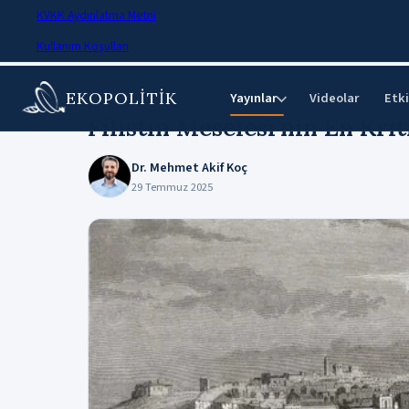
KVKK Aydınlatma Metni
Kullanım Koşulları
EKOPOLİTİK
Ana Sayfa
›
Makaleler
Yayınlar
Videolar
Etki
⌄
Filistin Meselesi’nin En Kri
Dr. Mehmet Akif Koç
29 Temmuz 2025