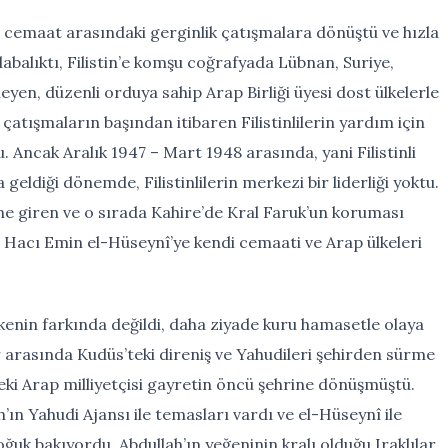
iki cemaat arasındaki gerginlik çatışmalara dönüştü ve hızla
labalıktı, Filistin’e komşu coğrafyada Lübnan, Suriye,
leyen, düzenli orduya sahip Arap Birliği üyesi dost ülkelerle
çatışmaların başından itibaren Filistinlilerin yardım için
u. Ancak Aralık 1947 – Mart 1948 arasında, yani Filistinli
 geldiği dönemde, Filistinlilerin merkezi bir liderliği yoktu.
ine giren ve o sırada Kahire’de Kral Faruk’un koruması
 Hacı Emin el-Hüseynî’ye kendi cemaati ve Arap ülkeleri
likenin farkında değildi, daha ziyade kuru hamasetle olaya
r arasında Kudüs’teki direniş ve Yahudileri şehirden sürme
deki Arap milliyetçisi gayretin öncü şehrine dönüşmüştü.
’ın Yahudi Ajansı ile temasları vardı ve el-Hüseynî ile
oğuk bakıyordu. Abdullah’ın yeğeninin kralı olduğu Iraklılar