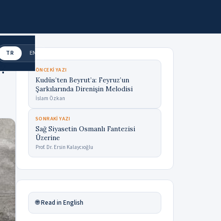
TR
EN
u?
ÖNCEKI YAZI
Kudüs’ten Beyrut’a: Feyruz’un
Şarkılarında Direnişin Melodisi
İslam Özkan
SONRAKI YAZI
Sağ Siyasetin Osmanlı Fantezisi
Üzerine
Prof. Dr. Ersin Kalaycıoğlu
🌐 Read in English