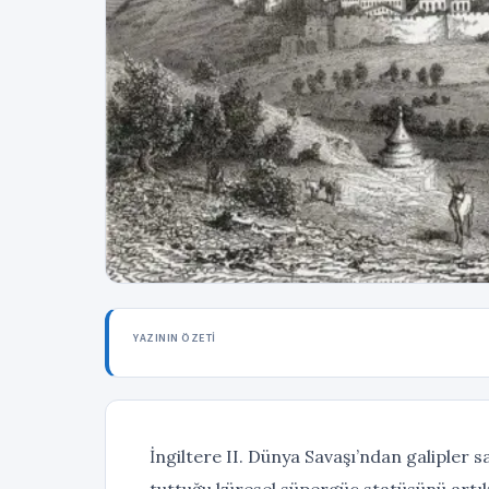
YAZININ ÖZETI
İngiltere II. Dünya Savaşı’ndan galipler s
tuttuğu küresel süpergüç statüsünü artı