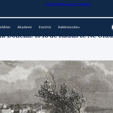
Gizlilik Politikası
Çerez Politikası
nlikler
Akademi
Enstitü
Hakkımızda
⌄
tik Dönemi: 1948’de Kudüs’te Ne Old