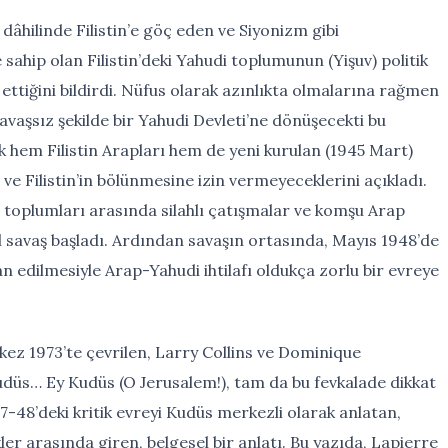
 dâhilinde Filistin’e göç eden ve Siyonizm gibi
 sahip olan Filistin’deki Yahudi toplumunun (Yişuv) politik
 ettiğini bildirdi. Nüfus olarak azınlıkta olmalarına rağmen
savaşsız şekilde bir Yahudi Devleti’ne dönüşecekti bu
k hem Filistin Arapları hem de yeni kurulan (1945 Mart)
i ve Filistin’in bölünmesine izin vermeyeceklerini açıkladı.
i toplumları arasında silahlı çatışmalar ve komşu Arap
l savaş başladı. Ardından savaşın ortasında, Mayıs 1948’de
an edilmesiyle Arap-Yahudi ihtilafı oldukça zorlu bir evreye
k kez 1973’te çevrilen, Larry Collins ve Dominique
Kudüs… Ey Kudüs (O Jerusalem!), tam da bu fevkalade dikkat
47-48’deki kritik evreyi Kudüs merkezli olarak anlatan,
ler arasında giren, belgesel bir anlatı. Bu yazıda, Lapierre