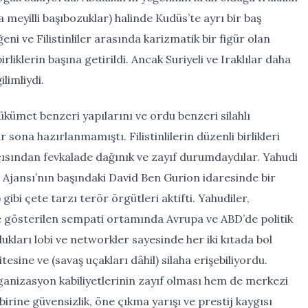
a meyilli başıbozuklar) halinde Kudüs’te ayrı bir baş
ni ve Filistinliler arasında karizmatik bir figür olan
rliklerin başına getirildi. Ancak Suriyeli ve Iraklılar daha
limliydi.
ükümet benzeri yapılarını ve ordu benzeri silahlı
 sona hazırlanmamıştı. Filistinlilerin düzenli birlikleri
ısından fevkalade dağınık ve zayıf durumdaydılar. Yahudi
Ajansı’nın başındaki David Ben Gurion idaresinde bir
 gibi çete tarzı terör örgütleri aktifti. Yahudiler,
e gösterilen sempati ortamında Avrupa ve ABD’de politik
dukları lobi ve networkler sayesinde her iki kıtada bol
esine ve (savaş uçakları dâhil) silaha erişebiliyordu.
ganizasyon kabiliyetlerinin zayıf olması hem de merkezi
birine güvensizlik, öne çıkma yarışı ve prestij kaygısı