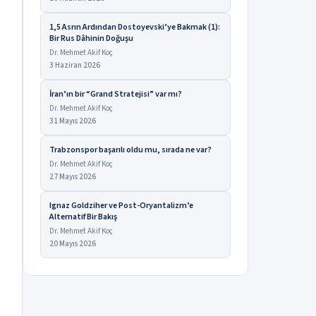
1,5 Asrın Ardından Dostoyevski’ye Bakmak (1):
Bir Rus Dâhinin Doğuşu
Dr. Mehmet Akif Koç
3 Haziran 2026
İran’ın bir “Grand Stratejisi” var mı?
Dr. Mehmet Akif Koç
31 Mayıs 2026
Trabzonspor başarılı oldu mu, sırada ne var?
Dr. Mehmet Akif Koç
27 Mayıs 2026
Ignaz Goldziher ve Post-Oryantalizm’e
Alternatif Bir Bakış
Dr. Mehmet Akif Koç
20 Mayıs 2026