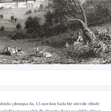
afında çıkmışsa da, 1,5 asırdan fazla bir süredir elinde
k sürdüremeyeceği belli olmuştu. Benzer şekilde Alman