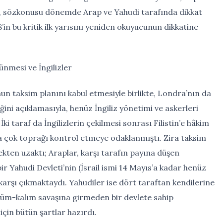
rek, sözkonusu dönemde Arap ve Yahudi tarafında dikkat
’in bu kritik ilk yarısını yeniden okuyucunun dikkatine
lünmesi ve İngilizler
 taksim planını kabul etmesiyle birlikte, Londra’nın da
eğini açıklamasıyla, henüz İngiliz yönetimi ve askerleri
 taraf da İngilizlerin çekilmesi sonrası Filistin’e hâkim
çok toprağı kontrol etmeye odaklanmıştı. Zira taksim
ekten uzaktı; Araplar, karşı tarafın payına düşen
ir Yahudi Devleti’nin (İsrail ismi 14 Mayıs’a kadar henüz
karşı çıkmaktaydı. Yahudiler ise dört taraftan kendilerine
lüm-kalım savaşına girmeden bir devlete sahip
için bütün şartlar hazırdı.