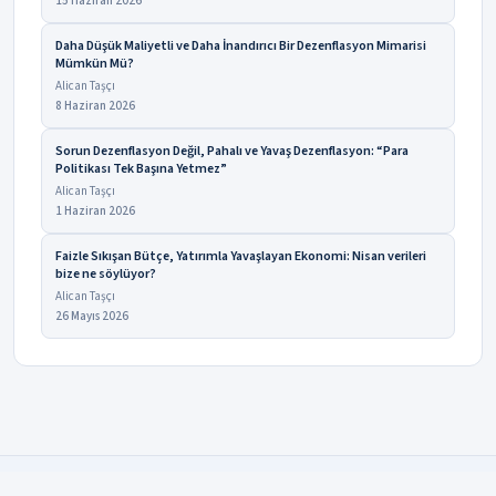
15 Haziran 2026
Daha Düşük Maliyetli ve Daha İnandırıcı Bir Dezenflasyon Mimarisi
Mümkün Mü?
Alican Taşçı
8 Haziran 2026
Sorun Dezenflasyon Değil, Pahalı ve Yavaş Dezenflasyon: “Para
Politikası Tek Başına Yetmez”
Alican Taşçı
1 Haziran 2026
Faizle Sıkışan Bütçe, Yatırımla Yavaşlayan Ekonomi: Nisan verileri
bize ne söylüyor?
Alican Taşçı
26 Mayıs 2026
Bu sayfadaki verilerde eksiklik veya hata mı fark
Bildirin