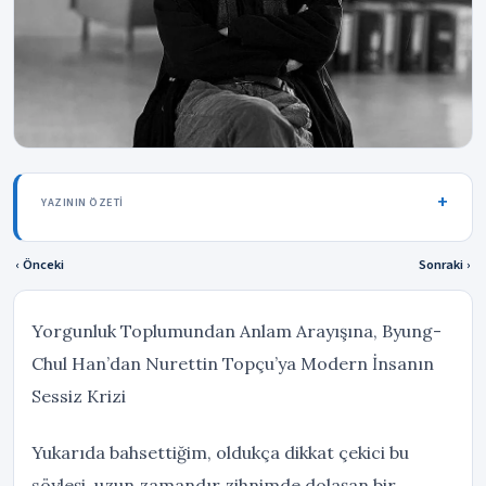
YAZININ ÖZETI
‹ Önceki
Sonraki ›
Yorgunluk Toplumundan Anlam Arayışına, Byung-
Chul Han’dan Nurettin Topçu’ya Modern İnsanın
Sessiz Krizi
Yukarıda bahsettiğim, oldukça dikkat çekici bu
söyleşi, uzun zamandır zihnimde dolaşan bir