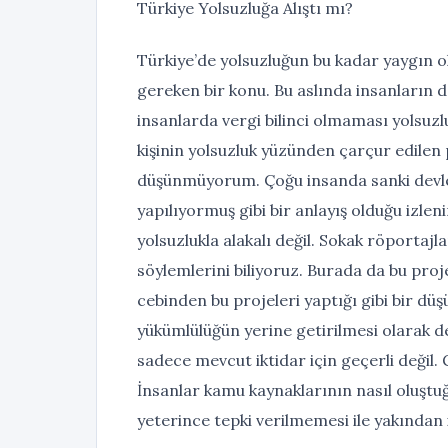
Türkiye Yolsuzluğa Alıştı mı?
Türkiye’de yolsuzluğun bu kadar yaygın 
gereken bir konu. Bu aslında insanların devl
insanlarda vergi bilinci olmaması yolsuzl
kişinin yolsuzluk yüzünden çarçur edilen
düşünmüyorum. Çoğu insanda sanki devle
yapılıyormuş gibi bir anlayış olduğu izl
yolsuzlukla alakalı değil. Sokak röportajla
söylemlerini biliyoruz. Burada da bu proje
cebinden bu projeleri yaptığı gibi bir düş
yükümlülüğün yerine getirilmesi olarak de
sadece mevcut iktidar için geçerli deği
İnsanlar kamu kaynaklarının nasıl oluştu
yeterince tepki verilmemesi ile yakından il