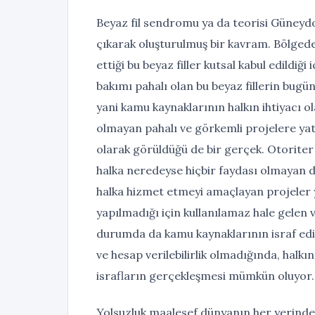
Beyaz fil sendromu ya da teorisi Güneydoğ
çıkarak oluşturulmuş bir kavram. Bölgede 
ettiği bu beyaz filler kutsal kabul edildiğ
bakımı pahalı olan bu beyaz fillerin bugün
yani kamu kaynaklarının halkın ihtiyacı 
olmayan pahalı ve görkemli projelere yatı
olarak görüldüğü de bir gerçek. Otoriter
halka neredeyse hiçbir faydası olmayan d
halka hizmet etmeyi amaçlayan projeler ya
yapılmadığı için kullanılamaz hale gelen v
durumda da kamu kaynaklarının israf edil
ve hesap verilebilirlik olmadığında, halk
israfların gerçekleşmesi mümkün oluyor. B
Yolsuzluk maalesef dünyanın her yerinde