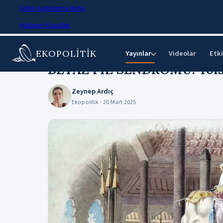
KVKK Aydınlatma Metni
Kullanım Koşulları
EKOPOLİTİK
Ana Sayfa
›
Makaleler
Yayınlar
Videolar
Etki
⌄
BEYAZ FİL SENDROMU: Yolsu
Zeynep Ardıç
Ekopolitik · 20 Mart 2025