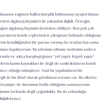
olmasına rağmen halkta karşılık bulmaması araştırılması
eti algılayış biçimleri ile yakından ilişkili. Örneğin,
uğun algılanış biçimini derinden etkiliyor. Ben pek çok
 paraların kendi ceplerinden çıktığının farkında olduğunu
tin kendiliğinden bir parası varmış da oradan harcama
enimine kapılıyorum. Bu izlenimi edinme nedenim sadece
rında vs. sıkça karşılaştığımız “yol yaptı, köprü yaptı”
lerin kamu kaynakları ile değil de sanki iktidarın kendi
ünce olduğu anlaşılıyor. Yani bu yapılanların bir
ğil de bir lütuf olarak görülmesi sorunu var. Bu elbette
l. Geçmişte de durumun farklı olduğunu sanmıyorum.
ğunun farkında değil çoğunlukla. Bu da yolsuzluğa
işkili bence.