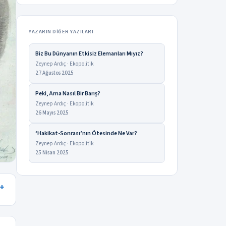
YAZARIN DIĞER YAZILARI
Biz Bu Dünyanın Etkisiz Elemanları Mıyız?
Zeynep Ardıç · Ekopolitik
27 Ağustos 2025
Peki, Ama Nasıl Bir Barış?
Zeynep Ardıç · Ekopolitik
26 Mayıs 2025
‘Hakikat-Sonrası’nın Ötesinde Ne Var?
Zeynep Ardıç · Ekopolitik
25 Nisan 2025