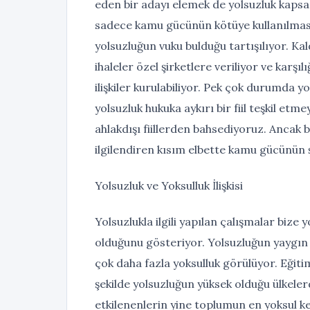
eden bir adayı elemek de yolsuzluk kapsa
sadece kamu gücünün kötüye kullanılması 
yolsuzluğun vuku bulduğu tartışılıyor. Ka
ihaleler özel şirketlere veriliyor ve karşı
ilişkiler kurulabiliyor. Pek çok durumda 
yolsuzluk hukuka aykırı bir fiil teşkil etm
ahlakdışı fiillerden bahsediyoruz. Ancak 
ilgilendiren kısım elbette kamu gücünün 
Yolsuzluk ve Yoksulluk İlişkisi
Yolsuzlukla ilgili yapılan çalışmalar bize y
olduğunu gösteriyor. Yolsuzluğun yaygın 
çok daha fazla yoksulluk görülüyor. Eğitim
şekilde yolsuzluğun yüksek olduğu ülkele
etkilenenlerin yine toplumun en yoksul k