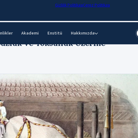
Gizlilik Politikası
Çerez Politikası
nlikler
Akademi
Enstitü
Hakkımızda
⌄
zluk ve Yoksulluk Üzerine