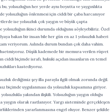
ak bu, yolsuzluğun her yerde aynı boyutta ve yaygınlıkta
de yolsuzluğun önlenmesi için ciddi bir çaba harcanıyor
letlerde ise yolsuzluk çok yaygın ve büyük çapta
e yolsuzluğun ikinci durumda olduğunu söyleyebiliriz. Özel
ya bakan bir insan bile her gün en az 1 yolsuzluk haberi
rakam veriyorum. Aslında durum bundan çok daha vahim.
bahsetmiyoruz. Düşük kademede bir memura verilen rüşvet
n ciddi biçimde israfı, hukuki açıdan insanların en temel
lsuzlukları kastediyoruz.
zluk dediğimiz şey illa parayla ilgili olmak zorunda değil.
sız biçimde uygulanması da yolsuzluk kapsamına giriyor.
yolsuzlukla yakından ilişkili. Yolsuzluğun yaygın olduğu
aha yaygın olarak rastlanıyor. Yargı sisteminde gerçekleşen
ürlüklerinden yararlanmasına engel oluyor. Benzer şekilde