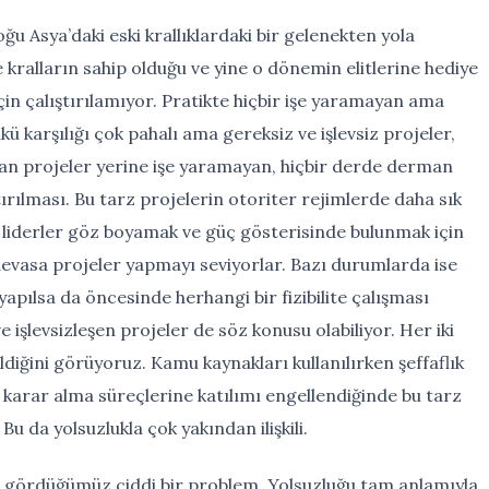
u Asya’daki eski krallıklardaki bir gelenekten yola
kralların sahip olduğu ve yine o dönemin elitlerine hediye
i için çalıştırılamıyor. Pratikte hiçbir işe yaramayan ama
kü karşılığı çok pahalı ama gereksiz ve işlevsiz projeler,
olan projeler yerine işe yaramayan, hiçbir derde derman
rılması. Bu tarz projelerin otoriter rejimlerde daha sık
 liderler göz boyamak ve güç gösterisinde bulunmak için
evasa projeler yapmayı seviyorlar. Bazı durumlarda ise
pılsa da öncesinde herhangi bir fizibilite çalışması
e işlevsizleşen projeler de söz konusu olabiliyor. Her iki
diğini görüyoruz. Kamu kaynakları kullanılırken şeffaflık
ın karar alma süreçlerine katılımı engellendiğinde bu tarz
u da yolsuzlukla çok yakından ilişkili.
 gördüğümüz ciddi bir problem. Yolsuzluğu tam anlamıyla