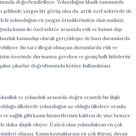
mında değerlendiriliyor. Yolsuzluğun klasik tanımında
şeklinde yaygın bir görüş olsa da, artık özel sektörde de
ldı ki yolsuzluğun en yaygın örneklerinden olan usulsüz
lığında kamu ile özel sektör arasında etik ve kanun dışı
yolsuzluk kanundışı olarak gerçekleşse de bazı durumlarda
eyebiliyor. Bu tarz illegal olmayan durumlarda etik ve
bizim üzerinde durmamız gereken ve geniş halk kitlelerini
şahsi çıkarlar doğrultusunda kötüye kullanılması.
oksulluk ve yolsuzluk arasında doğru orantılı bir ilişki
olduğu ülkelerde yolsuzluğun az olduğu ülkelere oranla
 ve sağlık gibi kamu hizmetlerinin kalitesi de yine benzer
rde daha düşük oluyor. Üzücü olan yolsuzluktan en çok
esimleri olması. Kamu kaynaklarına en çok ihtiyaç duyan