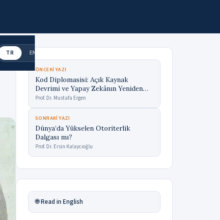
TR
EN
ÖNCEKI YAZI
Kod Diplomasisi: Açık Kaynak
Devrimi ve Yapay Zekânın Yeniden
Çizeceği Küresel Paktlar
Prof. Dr. Mustafa Ergen
SONRAKI YAZI
Dünya’da Yükselen Otoriterlik
Dalgası mı?
Prof. Dr. Ersin Kalaycıoğlu
🌐 Read in English