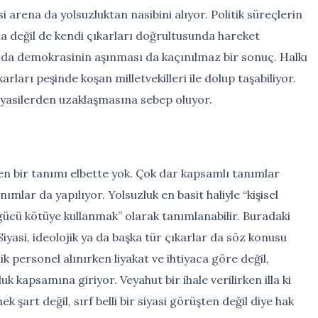
 arena da yolsuzluktan nasibini alıyor. Politik süreçlerin
na değil de kendi çıkarları doğrultusunda hareket
oda demokrasinin aşınması da kaçınılmaz bir sonuç. Halkı
rları peşinde koşan milletvekilleri ile dolup taşabiliyor.
iyasilerden uzaklaşmasına sebep oluyor.
en bir tanımı elbette yok. Çok dar kapsamlı tanımlar
ımlar da yapılıyor. Yolsuzluk en basit haliyle “kişisel
ücü kötüye kullanmak” olarak tanımlanabilir. Buradaki
Siyasi, ideolojik ya da başka tür çıkarlar da söz konusu
ik personel alınırken liyakat ve ihtiyaca göre değil,
k kapsamına giriyor. Veyahut bir ihale verilirken illa ki
 şart değil, sırf belli bir siyasi görüşten değil diye hak